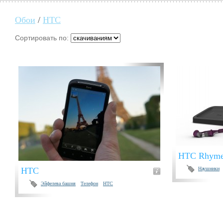
Обои
/
HTC
Сортировать по:
HTC Rhyme
HTC
Наушники
Эйфелева башня
Телефон
HTC