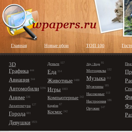
Главная
Новые обои
ТОП 100
Гост
3D
157
95
Деньги
Пра
Лёд / Вода
Графика
132
Мотоциклы
Еда
Пр
444
314
Музыка
312
Авиация
Животные
Ра
344
1488
185
Мужчины
Автомобили
Игры
Сп
3296
1003
113
Насекомые
Фи
Аниме
Компьютерные
242
536
186
Настроения
67
Фэ
127
Архитектура
Корабли
147
Оружие
Космос
242
Города
Ра
601
Девушки
1921