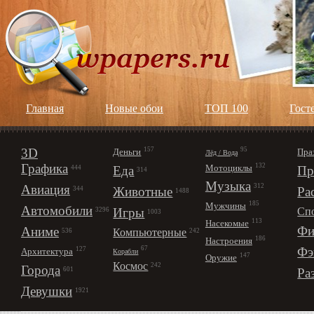
Главная
Новые обои
ТОП 100
Гост
3D
157
95
Деньги
Пра
Лёд / Вода
Графика
132
Мотоциклы
Еда
Пр
444
314
Музыка
312
Авиация
Животные
Ра
344
1488
185
Мужчины
Автомобили
Игры
Сп
3296
1003
113
Насекомые
Фи
Аниме
Компьютерные
242
536
186
Настроения
67
Фэ
127
Архитектура
Корабли
147
Оружие
Космос
242
Города
Ра
601
Девушки
1921