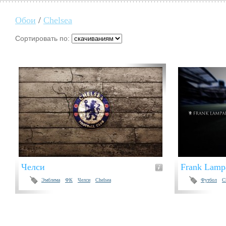
Обои
/
Chelsea
Сортировать по:
Челси
Frank Lamp
Эмблема
ФК
Челси
Chelsea
Футбол
C