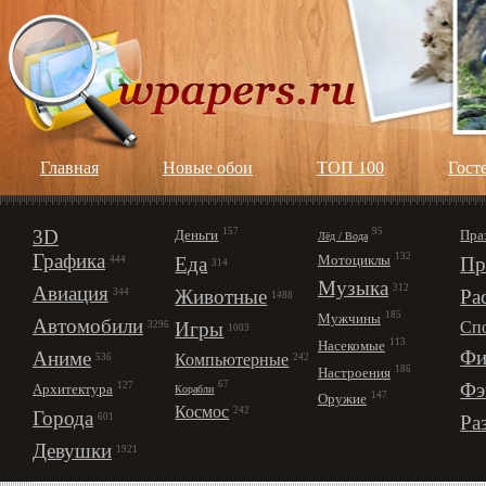
Главная
Новые обои
ТОП 100
Гост
3D
157
95
Деньги
Пра
Лёд / Вода
Графика
132
Мотоциклы
Еда
Пр
444
314
Музыка
312
Авиация
Животные
Ра
344
1488
185
Мужчины
Автомобили
Игры
Сп
3296
1003
113
Насекомые
Фи
Аниме
Компьютерные
242
536
186
Настроения
67
Фэ
127
Архитектура
Корабли
147
Оружие
Космос
242
Города
Ра
601
Девушки
1921