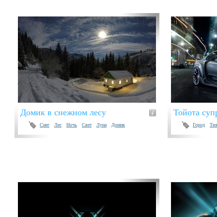
Домик в снежном лесу
Тойота суп
Снег
Лес
Ночь
Свет
Луна
Домик
Город
Тю