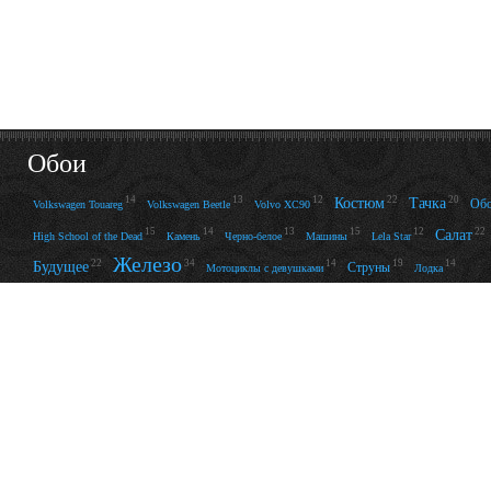
Обои
14
13
12
22
20
Костюм
Тачка
Об
Volkswagen Touareg
Volkswagen Beetle
Volvo XC90
15
14
13
15
12
22
Салат
High School of the Dead
Камень
Черно-белое
Машины
Lela Star
Железо
22
34
14
19
14
Будущее
Струны
Мотоциклы с девушками
Лодка
Боец
MK
Ashley Bulgari
27
12
28
20
36
Воздух
Нож
Настроение
Красиво
12
17
16
24
40
Jana Cova
Велосипед
Радость
Монеты
15
19
12
15
Сакура
Слитки
47
Банкнота
Денежки
Holden Efijy
14
20
21
12
17
Чёрно-белая
Надпись
Кролики
Lamborghini Aventador
Танец
Чаш
© 2009 — 2026 “WPAPERS.RU” -
Большие обои на рабочий
стол