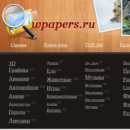
Главная
Новые обои
ТОП 100
Гост
3D
157
95
Деньги
Пра
Лёд / Вода
Графика
132
Мотоциклы
Еда
Пр
444
314
Музыка
312
Авиация
Животные
Ра
344
1488
185
Мужчины
Автомобили
Игры
Сп
3296
1003
113
Насекомые
Фи
Аниме
Компьютерные
242
536
186
Настроения
67
Фэ
127
Архитектура
Корабли
147
Оружие
Космос
242
Города
Ра
601
Девушки
1921