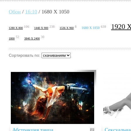
Обои
/
16:10
/ 1680 X 1050
1920 
106
238
8
639
1680 X 1050
1280 X 800
1440 X 900
1536 X 960
52
30
1800
3840 X 2400
Сортировать по:
Абстракция танца
Сексуальна