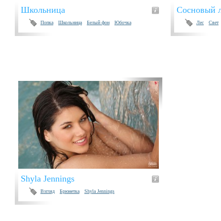
Школьница
Сосновый 
Попка
Школьница
Белый фон
Юбочка
Лес
Свет
Shyla Jennings
Взгляд
Брюнетка
Shyla Jennings