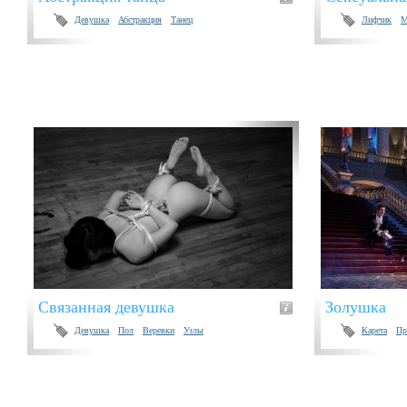
Девушка
Абстракция
Танец
Лифчик
М
Связанная девушка
Золушка
Девушка
Пол
Веревки
Узлы
Карета
Пр