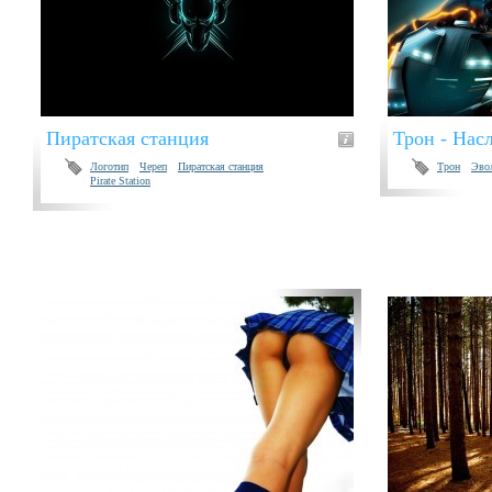
Пиратская станция
Трон - Нас
Логотип
Череп
Пиратская станция
Трон
Эво
Pirate Station