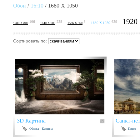
Обои
/
16:10
/ 1680 X 1050
1920
106
238
8
639
1680 X 1050
1280 X 800
1440 X 900
1536 X 960
Сортировать по:
3D Картина
Санкт-пет
Облака
Картина
Питер