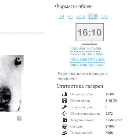
Форматы обоев
5:4
4:3
25:16
16:10
16:9
1280x800
1440x900
1536x960
1680x1050
1920x1200
2560x1600
2880x1800
3840x2400
Разрешение вашего монитора не
определено!
Статистика галереи
Обоев на сайте:
16306
Объем обоев:
8,46 Gb
Новых сегодня:
0
Обоев в модерации:
1572
Загрузок обоев:
315802812
Сегодня:
27999
Пользователей:
3368