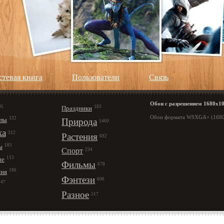
стевая книга
Пользователи
Cвязь
Обои с разрешением 1680х1
95
183
Праздники
Обои формата WSXGA+ (1680 
132
лы
Природа
1460
ка
312
Растения
692
185
ы
Спорт
234
113
ые
Фильмы
678
186
ния
Фэнтези
606
147
Разное
517