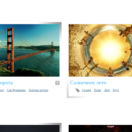
орота
Солнечное лето
ост
Сан-Франциско
Золотые ворота
Солнце
Пляж
Лето
Круг