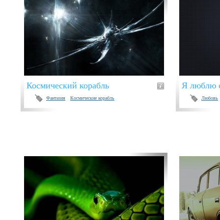
Космический корабль
Я люблю 
Фантазия
Космические корабль
Любовь