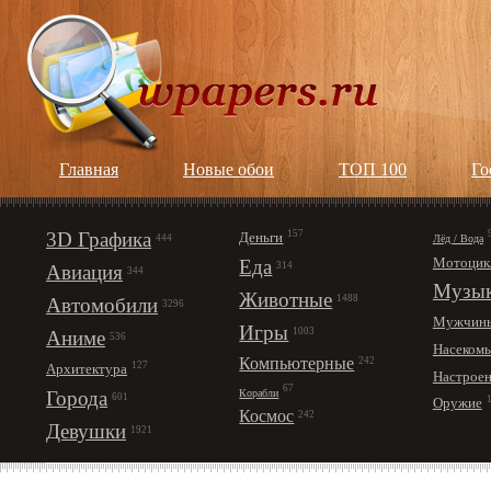
Главная
Новые обои
ТОП 100
Го
3D Графика
157
Деньги
Лёд / Вода
444
Мотоцик
Еда
314
Авиация
344
Музы
Животные
1488
Автомобили
3296
Мужчин
Игры
1003
Аниме
536
Насеком
Компьютерные
242
127
Архитектура
Настрое
67
Корабли
Города
601
Оружие
Космос
242
Девушки
1921