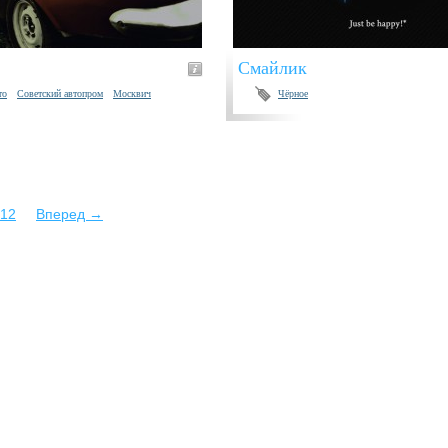
Смайлик
то
Советский автопром
Москвич
Чёрное
12
Вперед →