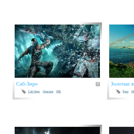
Саб-Зиро
Золотые в
Саб-Зиро
Осколки
МК
Река
М