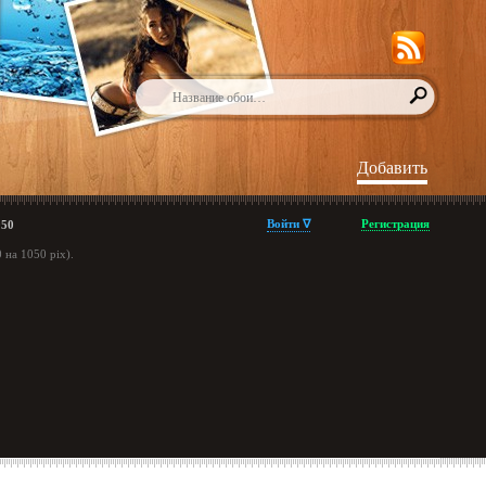
Добавить
Войти ∇
Регистрация
050
на 1050 pix).