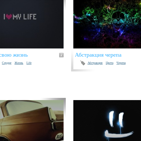
свою жизнь
Абстракция черепа
Сердце
Жизнь
Life
Абстракция
Цвета
Черепа