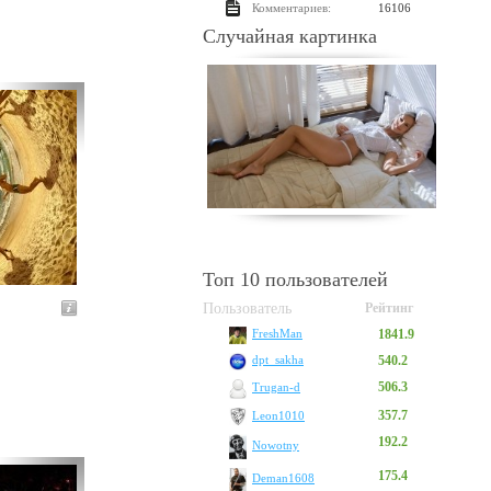
Комментариев:
16106
Случайная картинка
Топ 10 пользователей
Пользователь
Рейтинг
1841.9
FreshMan
540.2
dpt_sakha
506.3
Trugan-d
357.7
Leon1010
192.2
Nowotny
175.4
Deman1608