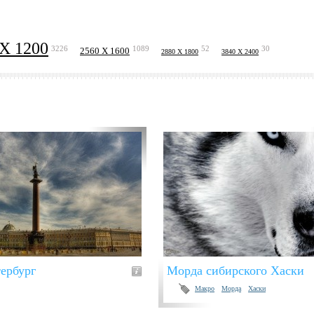
 X 1200
3226
1089
52
30
2560 X 1600
2880 X 1800
3840 X 2400
ербург
Морда сибирского Хаски
Макро
Морда
Хаски