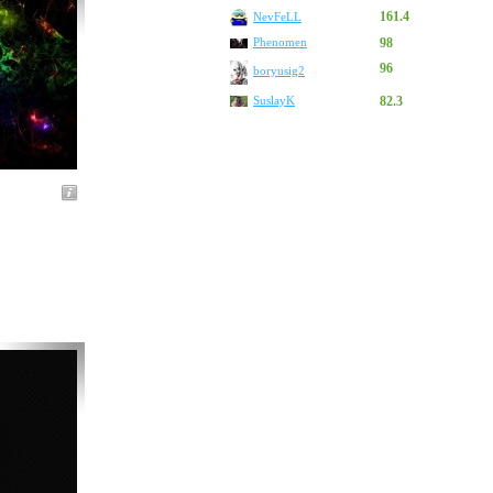
161.4
NevFeLL
Phenomen
98
96
boryusig2
SuslayK
82.3