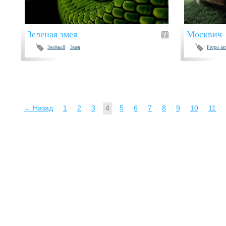
Зеленая змея
Москвич
Зелёный
Змея
Ретро ав
← Назад
1
2
3
4
5
6
7
8
9
10
11