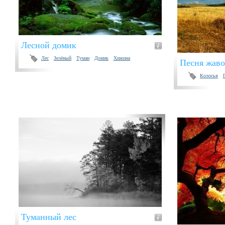
Лесной домик
Лес
Зелёный
Туман
Домик
Хижина
Песня жаво
Колосья
Туманный лес