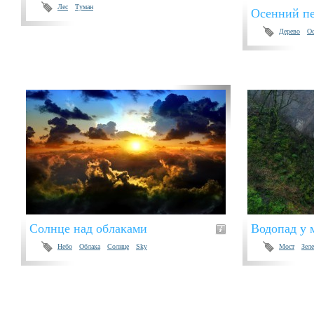
Лес
Туман
Осенний п
Дерево
Ос
Солнце над облаками
Водопад у 
Небо
Облака
Солнце
Sky
Мост
Зел