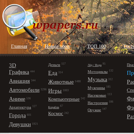
Главная
Новые обои
ТОП 100
Гост
3D
157
95
Деньги
Пра
Лёд / Вода
Графика
132
Мотоциклы
Еда
Пр
444
314
Музыка
312
Авиация
Животные
Ра
344
1488
185
Мужчины
Автомобили
Игры
Сп
3296
1003
113
Насекомые
Фи
Аниме
Компьютерные
242
536
186
Настроения
67
Фэ
127
Архитектура
Корабли
147
Оружие
Космос
242
Города
Ра
601
Девушки
1921