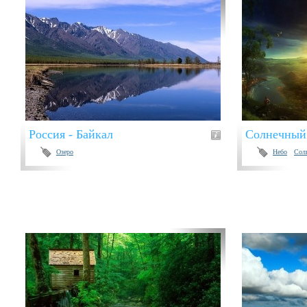
Россия - Байкал
Солнечный 
Озеро
Небо
Сол