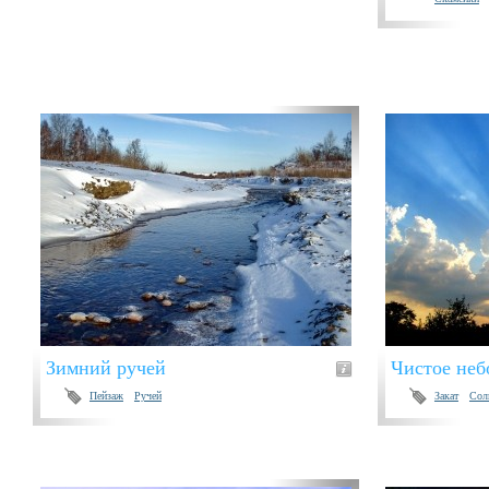
Зимний ручей
Чистое неб
Пейзаж
Ручей
Закат
Сол