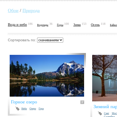
Обои
/
Природа
186
36
100
153
118
Вода и небо
Зима
Осень
Горы
Водопады
Байка
Сортировать по:
Горное озеро
Зимний пар
Небо
Озеро
Гора
Снег
Мос
Скамейки