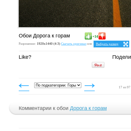
Обои Дорога к горам
+14
Разрешение:
1920х1440 (4:3)
Скачать оригинал
или
Выбрать размер
Ваше разрешение:
Не оп
Like?
Подели
5:4
25:
1280x1024
1600x1280
1920x1536
4:3
1024x768
1152x864
1280x960
1400x1050
17 из 97
1600x1200
1920x1440
Комментарии к обои
Дорога к горам