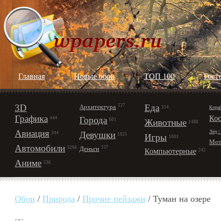
Главная
Новые обои
ТОП 100
Гост
3D
127
Еда
Архитектура
Кора
314
Графика
Ко
Города
444
601
Животные
1488
Авиация
Лёд /
Девушки
344
1921
Игры
1003
Мот
Автомобили
157
Деньги
3296
Компьютерные
242
Аниме
536
Обои
/
Природа
/
Прочие пейзажи
/ Туман на озере