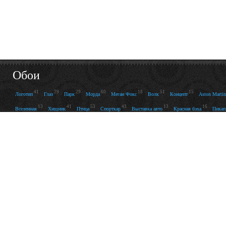
Обои
41
29
29
60
18
51
15
Логотип
Глаз
Парк
Морда
Меган Фокс
Волк
Концепт
Aston Marti
13
41
53
43
13
16
Вселенная
Хищник
Птица
Спорткар
Выставка авто
Красная бэха
Пикап
17
14
12
51
31
22
52
48
Гонка
Синяя бэха
Джунгли
Лев
Гонки
Окно
Волосы
Кровать
Неб
38
19
26
14
12
46
79
Кошка
Татуировка
Кремль
Щенок
Язык
Пасть
Воин
12
109
14
22
137
83
73
Самолёт
Синий
Чёрный
Бел
F-22
Nissan 350z
Гараж
Белый
38
Ветка
© 2009 — 2026 “WPAPERS.RU” -
Лучшие картинки на рабочий
стол