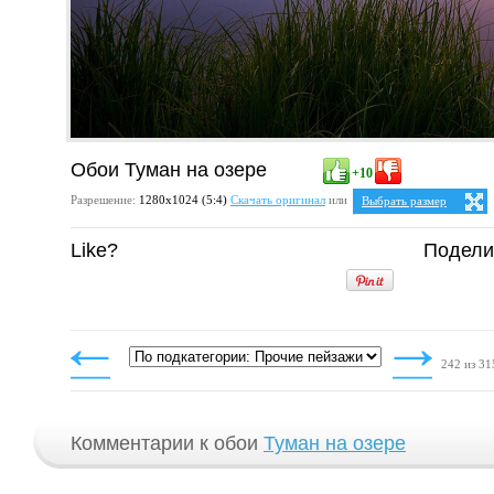
Обои Туман на озере
+10
Разрешение:
1280х1024 (5:4)
Скачать оригинал
или
Выбрать размер
Ваше разрешение:
Не оп
Like?
Подели
5:4
25:
1280x1024
4:3
1024x768
1152x864
1280x960
242 из 31
Комментарии к обои
Туман на озере