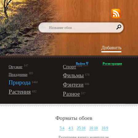
Добавить
Войти ∇
Регистрация
147
Спорт
Оружие
234
183
Праздники
Фильмы
678
Природа
1460
Фэнтези
606
Растения
692
Разное
517
Форматы обоев
5:4
4:3
25:16
16:10
16:9
Разрешение вашего монитора не