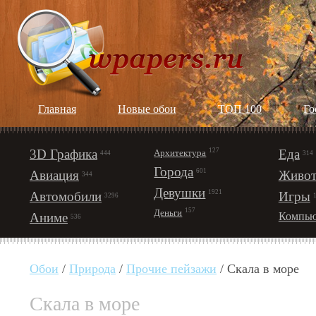
Главная
Новые обои
ТОП 100
Го
3D Графика
127
Еда
Архитектура
444
314
Города
601
Авиация
Живот
344
Девушки
1921
Автомобили
Игры
3296
157
Деньги
Аниме
Компью
536
Обои
/
Природа
/
Прочие пейзажи
/ Скала в море
Скала в море