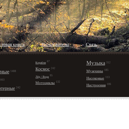
стевая книга
Пользователи
Cвязь
67
Музыка
Корабли
312
Космос
242
ные
185
Мужчины
1488
95
Лёд / Вода
113
Насекомые
1003
132
Мотоциклы
186
Настроения
терные
242