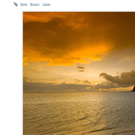
Море
Восход
Скала