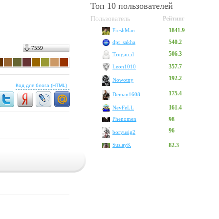
Топ 10 пользователей
Пользователь
Рейтинг
1841.9
FreshMan
540.2
dpt_sakha
7559
506.3
Trugan-d
357.7
Leon1010
192.2
Nowotny
Код для блога (HTML)
175.4
Deman1608
161.4
NevFeLL
Phenomen
98
96
boryusig2
SuslayK
82.3