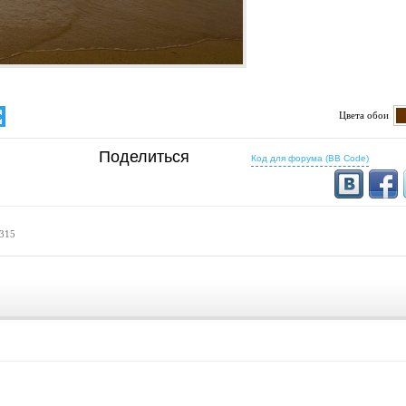
Цвета обои
определено
Поделиться
5:16
16:10
Код для форума (BB Code)
1200x768
1280x800
1500x1000
1440x900
1600x1024
1536x960
16:9
1280x720
1366x768
 315
1600x900