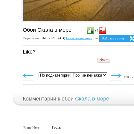
Обои Скала в море
+2
Разрешение:
1600х1200 (4:3)
Скачать оригинал
или
Выбрать размер
Ваше разрешение:
Не 
Like?
5:4
2
1280x1024
1600x1280
4:3
1024x768
1152x864
1280x960
178 из
1400x1050
1600x1200
Комментарии к обои
Скала в море
Гость
Ваше Имя: