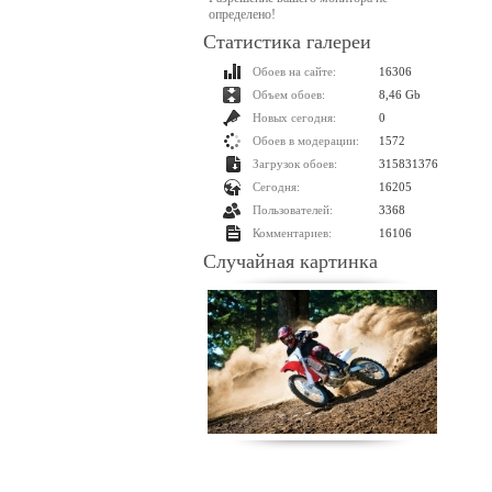
определено!
Статистика галереи
Обоев на сайте:
16306
Объем обоев:
8,46 Gb
Новых сегодня:
0
Обоев в модерации:
1572
Загрузок обоев:
315831376
Сегодня:
16205
Пользователей:
3368
Комментариев:
16106
Случайная картинка