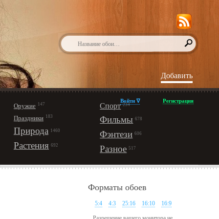
Добавить
Войти ∇
Регистрация
147
Спорт
Оружие
234
183
Праздники
Фильмы
678
Природа
1460
Фэнтези
606
Растения
692
Разное
517
Форматы обоев
5:4
4:3
25:16
16:10
16:9
Разрешение вашего монитора не