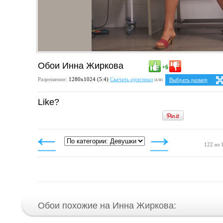
Обои Инна Жиркова
+6
Разрешение:
1280х1024 (5:4)
Скачать оригинал
или
Выбрать размер
Ваше разрешение:
Не 
Like?
5:4
2
1280x1024
4:3
1024x768
1152x864
1280x960
122 из 
Обои похожие на Инна Жиркова: