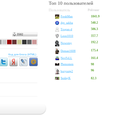
Топ 10 пользователей
Пользователь
Рейтинг
1841.9
FreshMan
540.2
dpt_sakha
506.3
Trugan-d
3502
357.7
Leon1010
192.2
Nowotny
175.4
Deman1608
Код для блога (HTML)
161.4
NevFeLL
Phenomen
98
96
boryusig2
SuslayK
82.3