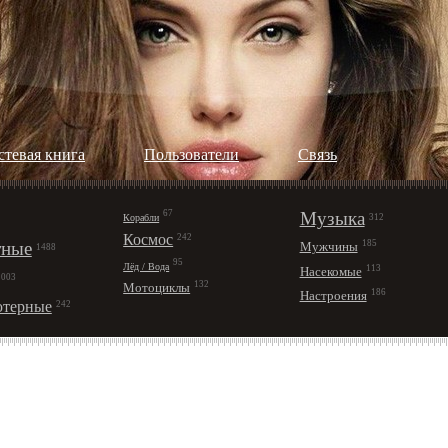
стевая книга
Пользователи
Cвязь
67
Музыка
Корабли
312
Космос
242
ные
185
Мужчины
1488
95
Лёд / Вода
113
Насекомые
1003
132
Мотоциклы
186
Настроения
терные
242