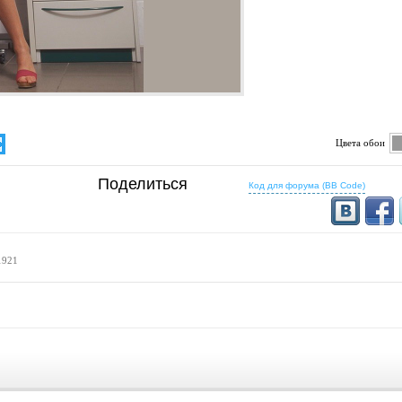
Цвета обои
определено
Поделиться
5:16
16:10
Код для форума (BB Code)
1200x768
1280x800
16:9
1280x720
1921