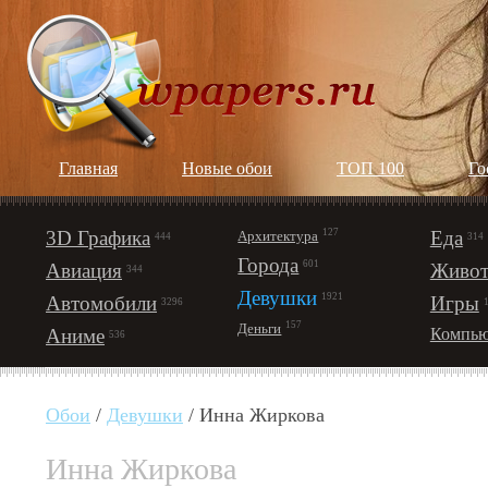
Главная
Новые обои
ТОП 100
Го
3D Графика
127
Еда
Архитектура
444
314
Города
601
Авиация
Живот
344
Девушки
1921
Автомобили
Игры
3296
157
Деньги
Аниме
Компью
536
Обои
/
Девушки
/ Инна Жиркова
Инна Жиркова