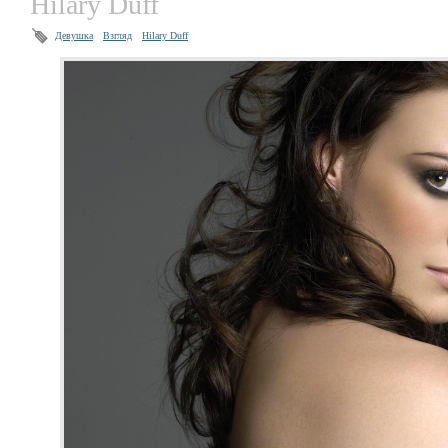
Hilary Duff
Девушка
Взгляд
Hilary Duff