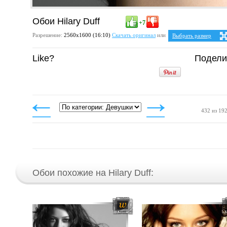
Обои Hilary Duff
+7
Разрешение:
2560х1600 (16:10)
Скачать оригинал
или
Выбрать размер
Ваше разрешение:
Не 
Like?
Подели
5:4
2
1280x1024
1600x1280
1920x1536
2048x1638
2560x2048
4:3
1024x768
1152x864
432 из 19
1280x960
1400x1050
1600x1200
1920x1440
2048x1536
2560x1920
Обои похожие на Hilary Duff: