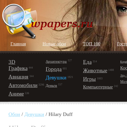
Главная
Новые обои
ТОП 100
Гост
3D
127
Еда
Архитектура
Кора
314
Графика
Ко
Города
444
601
Животные
1488
Авиация
Лёд /
Девушки
344
1921
Игры
1003
Мот
Автомобили
157
Деньги
3296
Компьютерные
242
Аниме
536
Обои
/
Девушки
/ Hilary Duff