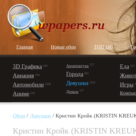
Главная
Новые обои
ТОП 100
Го
3D Графика
127
Еда
Архитектура
444
314
Города
601
Авиация
Живот
344
Девушки
1921
Автомобили
Игры
3296
157
Деньги
Аниме
Компью
536
Обои
/
Девушки
/ Кристин Кройк (KRISTIN KREU
Кристин Кройк (KRISTIN KREU