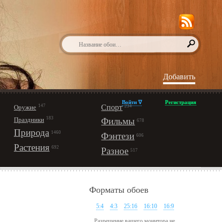
Добавить
Войти ∇
Регистрация
147
Спорт
Оружие
234
183
Праздники
Фильмы
678
Природа
1460
Фэнтези
606
Растения
692
Разное
517
Форматы обоев
5:4
4:3
25:16
16:10
16:9
Разрешение вашего монитора не