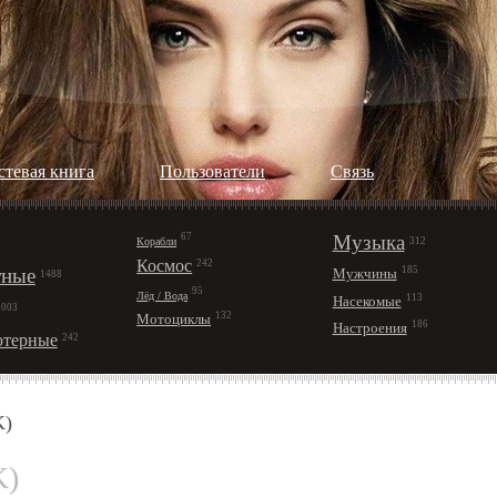
стевая книга
Пользователи
Cвязь
67
Музыка
Корабли
312
Космос
242
ные
185
Мужчины
1488
95
Лёд / Вода
113
Насекомые
1003
132
Мотоциклы
186
Настроения
терные
242
K)
K)