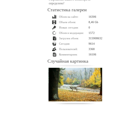
определено!
Статистика галереи
Обоев на сайте:
16306
Объем обоев:
8,46 Gb
Новых сегодня:
0
Обоев в модерации:
1572
Загрузок обоев:
315908632
Сегодня:
9614
Пользователей:
3368
Комментариев:
16106
Случайная картинка