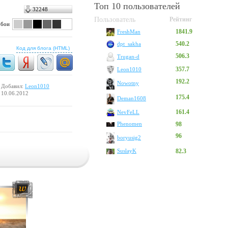
Топ 10 пользователей
32248
Пользователь
Рейтинг
обои
1841.9
FreshMan
540.2
dpt_sakha
Код для блога (HTML)
506.3
Trugan-d
357.7
Leon1010
192.2
Nowotny
Добавил:
Leon1010
10.06.2012
175.4
Deman1608
161.4
NevFeLL
Phenomen
98
96
boryusig2
SuslayK
82.3