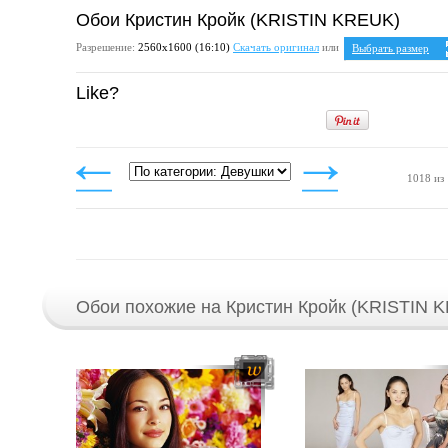
Обои Кристин Кройк (KRISTIN KREUK)
Разрешение:
2560х1600 (16:10)
Скачать оригинал
или
Выбрать размер
Ваше разрешение:
Н
Like?
5:4
1280x1024
1600x1280
1920x1536
2048x1638
2560x2048
4:3
1018 из
1024x768
1152x864
1280x960
1400x1050
1600x1200
1920x1440
2048x1536
2560x1920
Обои похожие на Кристин Кройк (KRISTIN 