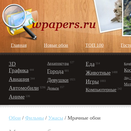
Главная
Новые обои
ТОП 100
Гост
3D
127
Еда
Архитектура
Кора
314
Графика
Ко
Города
444
601
Животные
1488
Авиация
Лёд /
Девушки
344
1921
Игры
1003
Мот
Автомобили
157
Деньги
3296
Компьютерные
242
Аниме
536
Обои
/
Фильмы
/
Ужасы
/ Мрачные обои