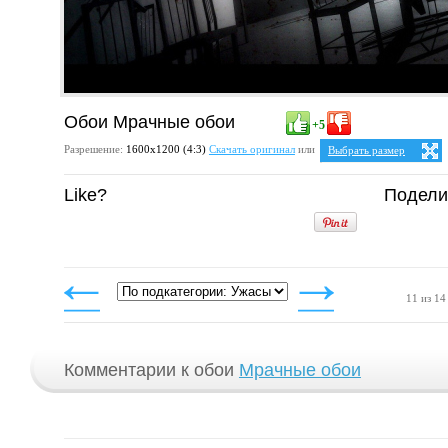
Обои Мрачные обои
+5
Разрешение:
1600х1200 (4:3)
Скачать оригинал
или
Выбрать размер
Ваше разрешение:
Не оп
Like?
Подели
5:4
25:
1280x1024
1600x1280
4:3
1024x768
1152x864
1280x960
1400x1050
1600x1200
11 из 14
Комментарии к обои
Мрачные обои