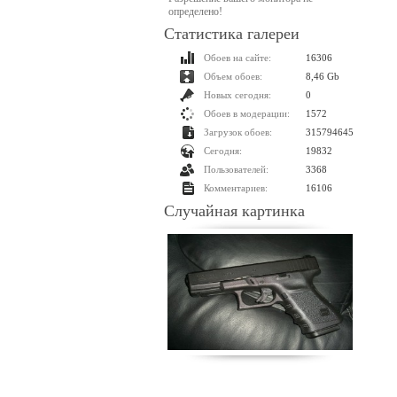
определено!
Статистика галереи
Обоев на сайте:
16306
Объем обоев:
8,46 Gb
Новых сегодня:
0
Обоев в модерации:
1572
Загрузок обоев:
315794645
Сегодня:
19832
Пользователей:
3368
Комментариев:
16106
Случайная картинка