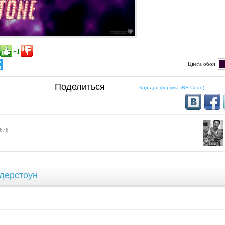
+1
Цвета обои
определено
Поделиться
5:16
16:10
Код для форума (BB Code)
1200x768
1280x800
1500x1000
1440x900
1600x1024
1536x960
16:9
1280x720
1366x768
 678
1600x900
дерстоун