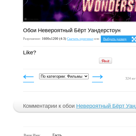
Обои Невероятный Бёрт Уандерстоун
Разрешение:
1600х1200 (4:3)
Скачать оригинал
или
Выбрать размер
Ваше разрешение:
Не 
Like?
5:4
2
1280x1024
1600x1280
4:3
1024x768
1152x864
1280x960
324 из
1400x1050
1600x1200
Комментарии к обои
Невероятный Бёрт Уан
Гость
Ваше Имя: