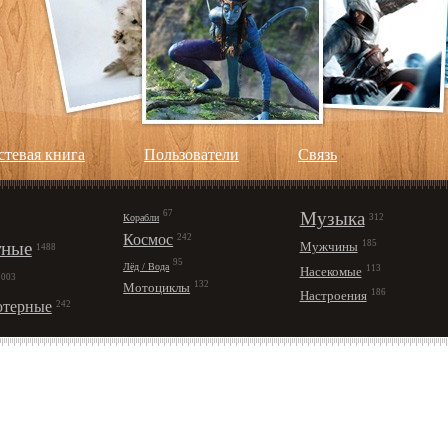
стевая книга
Пользователи
Cвязь
67
Музыка
Корабли
312
Космос
242
ные
185
Мужчины
1488
95
Лёд / Вода
113
Насекомые
1003
132
Мотоциклы
186
Настроения
терные
242