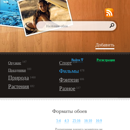
Добавить
Войти ∇
Регистрация
147
Спорт
Оружие
234
183
Праздники
Фильмы
678
Природа
1460
Фэнтези
606
Растения
692
Разное
517
Форматы обоев
5:4
4:3
25:16
16:10
16:9
Разрешение вашего монитора не