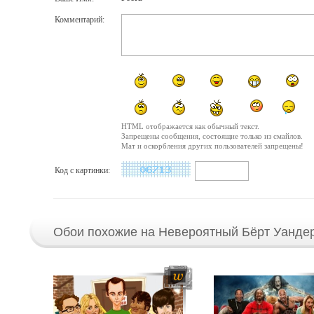
Комментарий:
HTML отображается как обычный текст.
Запрещены сообщения, состоящие только из смайлов.
Мат и оскорбления других пользователей запрещены!
Код с картинки:
Обои похожие на Невероятный Бёрт Уандер