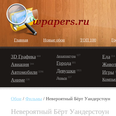
Главная
Новые обои
ТОП 100
Го
3D Графика
127
Еда
Архитектура
444
314
Города
601
Авиация
Живот
344
Девушки
1921
Автомобили
Игры
3296
157
Деньги
Аниме
Компью
536
Обои
/
Фильмы
/ Невероятный Бёрт Уандерстоун
Невероятный Бёрт Уандерстоун