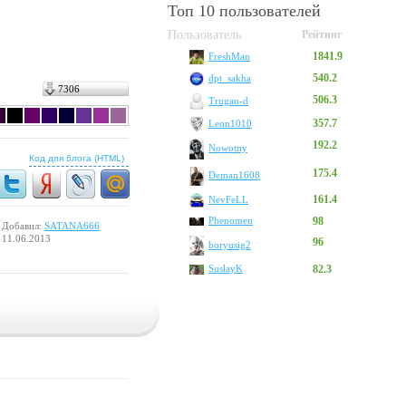
Топ 10 пользователей
Пользователь
Рейтинг
1841.9
FreshMan
540.2
dpt_sakha
7306
506.3
Trugan-d
357.7
Leon1010
192.2
Nowotny
Код для блога (HTML)
175.4
Deman1608
161.4
NevFeLL
Phenomen
98
Добавил:
SATANA666
11.06.2013
96
boryusig2
SuslayK
82.3