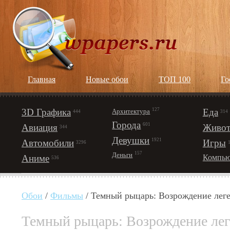
Главная
Новые обои
ТОП 100
Го
3D Графика
127
Еда
Архитектура
444
314
Города
601
Авиация
Живот
344
Девушки
1921
Автомобили
Игры
3296
157
Деньги
Аниме
Компью
536
Обои
/
Фильмы
/ Темный рыцарь: Возрождение лег
Темный рыцарь: Возрождение ле