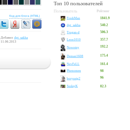
Топ 10 пользователей
Пользователь
Рейтинг
Код для блога (HTML)
1841.9
FreshMan
540.2
dpt_sakha
506.3
Trugan-d
Добавил:
dpt_sakha
357.7
Leon1010
11.06.2013
192.2
Nowotny
175.4
Deman1608
161.4
NevFeLL
Phenomen
98
96
boryusig2
SuslayK
82.3