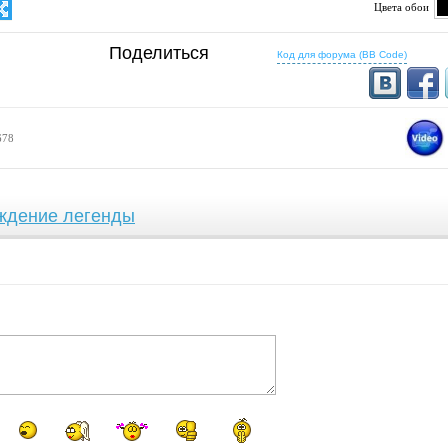
Цвета обои
 определено
Поделиться
25:16
16:10
Код для форума (BB Code)
1200x768
1280x800
1500x1000
1440x900
1600x1024
1536x960
1920x1280
1680x1050
1920x1200
16:9
678
1280x720
1366x768
1600x900
1920x1080
ждение легенды