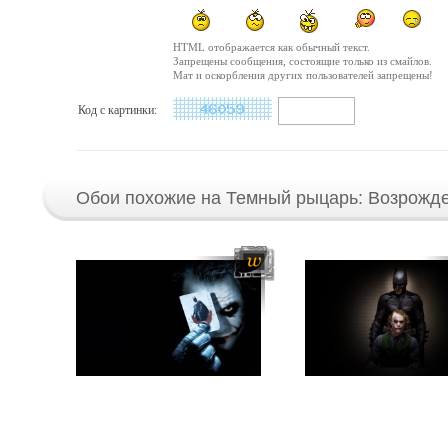
HTML отображается как обычный текст.
Запрещены сообщения, состоящие только из смайлов.
Мат и оскорбления других пользователей запрещены!
Код с картинки:
Обои похожие на Темный рыцарь: Возрожд