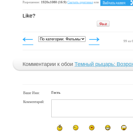
Разрешение:
1920х1080 (16:9)
Скачать оригинал
или
Выбрать размер
Ваше разрешение:
Не
Like?
5:4
1280x1024
1600x1280
1920x1536
4:3
1024x768
1152x864
99 из 
1280x960
1400x1050
1600x1200
1920x1440
Комментарии к обои
Темный рыцарь: Возро
Гость
Ваше Имя:
Комментарий: