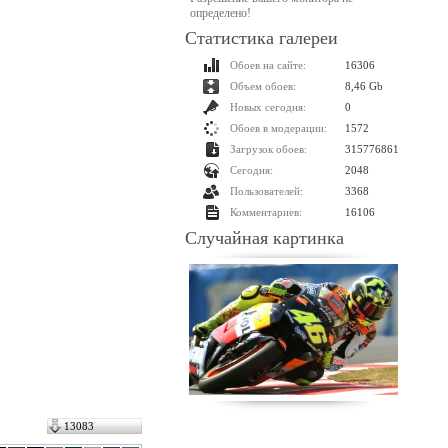
определено!
Статистика галереи
Обоев на сайте:
16306
Объем обоев:
8,46 Gb
Новых сегодня:
0
Обоев в модерации:
1572
Загрузок обоев:
315776861
Сегодня:
2048
Пользователей:
3368
Комментариев:
16106
Случайная картинка
13083