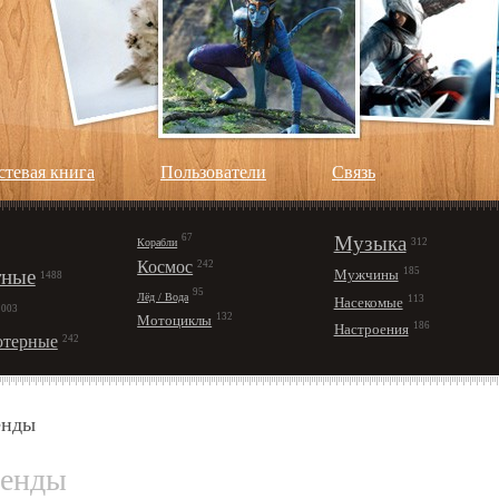
стевая книга
Пользователи
Cвязь
67
Музыка
Корабли
312
Космос
242
ные
185
Мужчины
1488
95
Лёд / Вода
113
Насекомые
1003
132
Мотоциклы
186
Настроения
терные
242
енды
генды