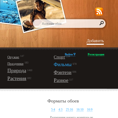
Добавить
Войти ∇
Регистрация
147
Спорт
Оружие
234
183
Праздники
Фильмы
678
Природа
1460
Фэнтези
606
Растения
692
Разное
517
Форматы обоев
5:4
4:3
25:16
16:10
16:9
Разрешение вашего монитора не