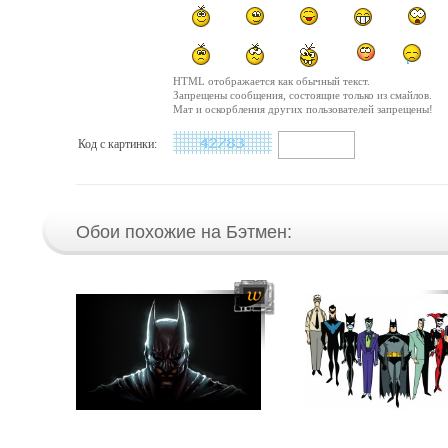
HTML отображается как обычный текст.
Запрещены сообщения, состоящие только из смайлов.
Мат и оскорбления других пользователей запрещены!
Код с картинки:
Обои похожие на Бэтмен: