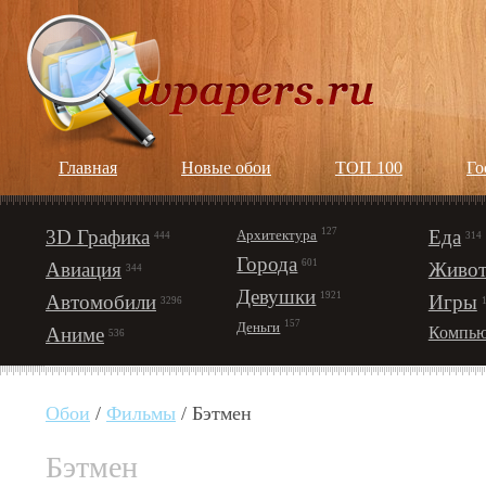
Главная
Новые обои
ТОП 100
Го
3D Графика
127
Еда
Архитектура
444
314
Города
601
Авиация
Живот
344
Девушки
1921
Автомобили
Игры
3296
157
Деньги
Аниме
Компью
536
Обои
/
Фильмы
/ Бэтмен
Бэтмен