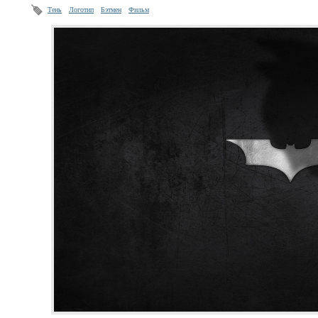
Тень
Логотип
Бэтмен
Фильм