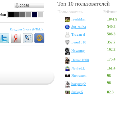
Топ 10 пользователей
20989
Пользователь
Рейтинг
обои
1841.9
FreshMan
540.2
dpt_sakha
Код для блога (HTML)
506.3
Trugan-d
357.7
Leon1010
192.2
Nowotny
175.4
Deman1608
161.4
NevFeLL
Phenomen
98
96
boryusig2
SuslayK
82.3