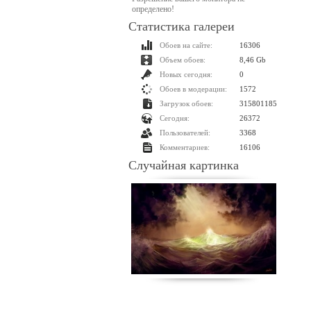
определено!
Статистика галереи
Обоев на сайте:
16306
Объем обоев:
8,46 Gb
Новых сегодня:
0
Обоев в модерации:
1572
Загрузок обоев:
315801185
Сегодня:
26372
Пользователей:
3368
Комментариев:
16106
Случайная картинка