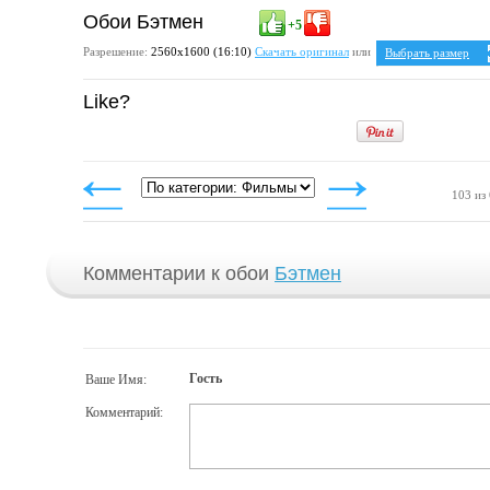
Обои Бэтмен
+5
Разрешение:
2560х1600 (16:10)
Скачать оригинал
или
Выбрать размер
Ваше разрешение:
Н
Like?
5:4
1280x1024
1600x1280
1920x1536
2048x1638
2560x2048
4:3
103 из
1024x768
1152x864
1280x960
1400x1050
1600x1200
1920x1440
Комментарии к обои
Бэтмен
2048x1536
2560x1920
Гость
Ваше Имя:
Комментарий: