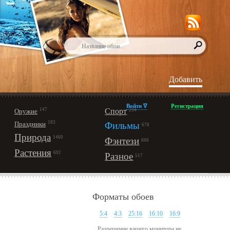
Добавить
Войти ∇
Регистрация
147
Спорт
Оружие
234
183
Праздники
Фильмы
678
Природа
1460
Фэнтези
606
Растения
692
Разное
517
Форматы обоев
5:4
4:3
25:16
16:10
16:9
Разрешение вашего монитора не