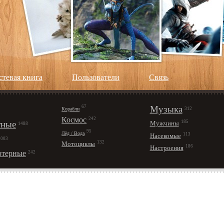
стевая книга
Пользователи
Cвязь
67
Музыка
Корабли
312
Космос
242
ные
185
Мужчины
1488
95
Лёд / Вода
113
Насекомые
1003
132
Мотоциклы
186
Настроения
терные
242