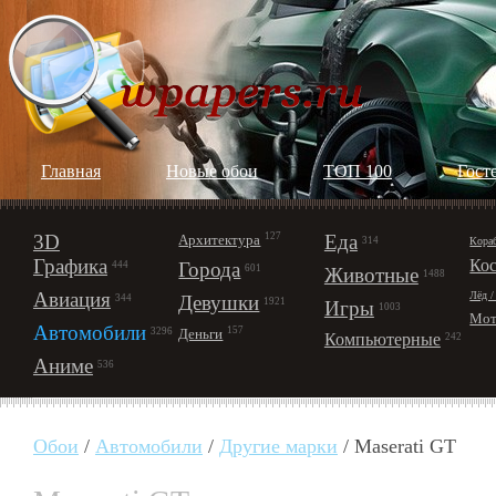
Главная
Новые обои
ТОП 100
Гост
3D
127
Еда
Архитектура
Кора
314
Графика
Ко
Города
444
601
Животные
1488
Авиация
Лёд /
Девушки
344
1921
Игры
1003
Мот
Автомобили
157
Деньги
3296
Компьютерные
242
Аниме
536
Обои
/
Автомобили
/
Другие марки
/ Maserati GT