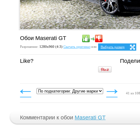
Обои Maserati GT
+6
Разрешение:
1280х960 (4:3)
Скачать оригинал
или
Выбрать размер
Ваше разрешение:
Не опр
Like?
Подели
5:4
25:16
1280x1024
4:3
1024x768
1152x864
1280x960
41 из 10
Комментарии к обои
Maserati GT