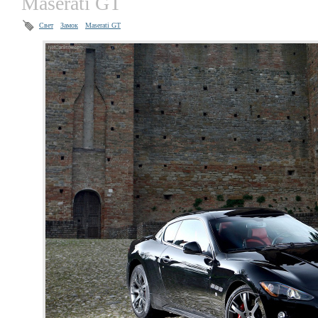
Maserati GT
Свет
Замок
Maserati GT