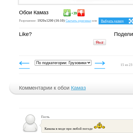
Обои Камаз
+39
Разрешение:
1920х1200 (16:10)
Скачать оригинал
или
Выбрать размер
Ваше разрешение:
Не 
Like?
Подели
5:4
2
1280x1024
1600x1280
1920x1536
4:3
1024x768
1152x864
1280x960
1400x1050
15 из 23
1600x1200
1920x1440
Комментарии к обои
Камаз
Гость
Камазы в моде при любой погоде