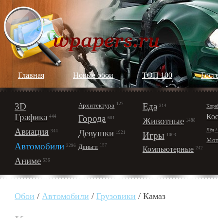
Главная
Новые обои
ТОП 100
Гост
3D
127
Еда
Архитектура
Кора
314
Графика
Ко
Города
444
601
Животные
1488
Авиация
Лёд /
Девушки
344
1921
Игры
1003
Мот
Автомобили
157
Деньги
3296
Компьютерные
242
Аниме
536
Обои
/
Автомобили
/
Грузовики
/ Камаз