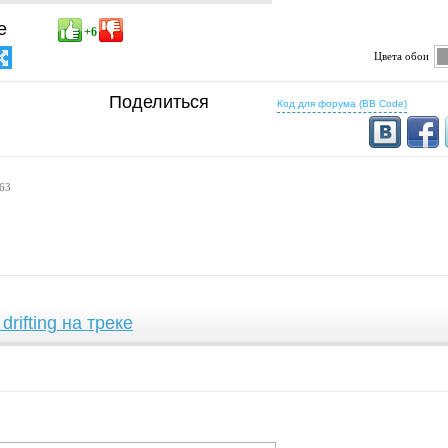
е
+6
Цвета обои
 определено
Поделиться
Код для форума (BB Code)
 63
rifting на треке