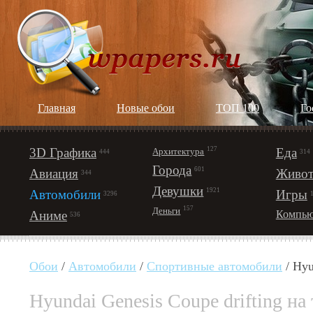
Главная
Новые обои
ТОП 100
Го
3D Графика
127
Еда
Архитектура
444
314
Города
601
Авиация
Живот
344
Девушки
1921
Автомобили
Игры
3296
157
Деньги
Аниме
Компью
536
Обои
/
Автомобили
/
Спортивные автомобили
/ Hyu
Hyundai Genesis Coupe drifting на