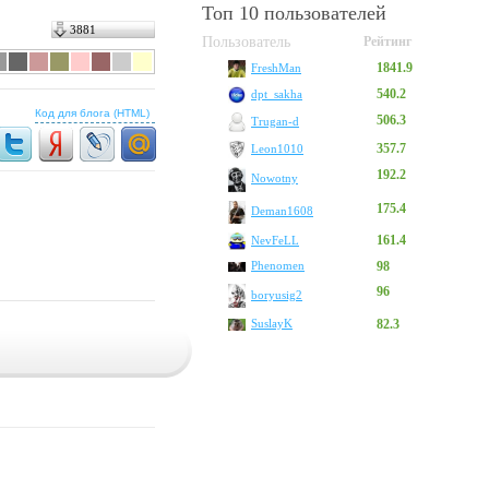
Топ 10 пользователей
3881
Пользователь
Рейтинг
1841.9
FreshMan
540.2
dpt_sakha
Код для блога (HTML)
506.3
Trugan-d
357.7
Leon1010
192.2
Nowotny
175.4
Deman1608
161.4
NevFeLL
Phenomen
98
96
boryusig2
SuslayK
82.3