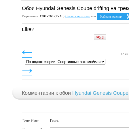
Обои Hyundai Genesis Coupe drifting на трек
Разрешение:
1200х768 (25:16)
Скачать оригинал
или
Выбрать размер
Ваше разрешение:
Не
Like?
25:16
1200x768
42 из
Комментарии к обои
Hyundai Genesis Coupe d
Гость
Ваше Имя: