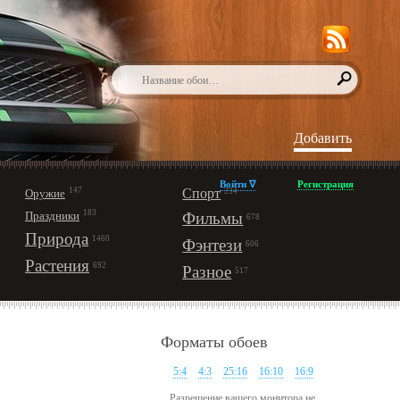
Добавить
Войти ∇
Регистрация
147
Спорт
Оружие
234
183
Праздники
Фильмы
678
Природа
1460
Фэнтези
606
Растения
692
Разное
517
Форматы обоев
5:4
4:3
25:16
16:10
16:9
Разрешение вашего монитора не