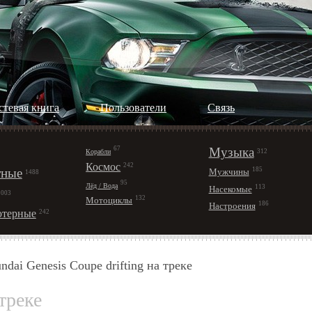
стевая книга
Пользователи
Cвязь
67
Музыка
Корабли
312
Космос
242
ные
185
Мужчины
1488
95
Лёд / Вода
113
Насекомые
1003
132
Мотоциклы
186
Настроения
терные
242
ndai Genesis Coupe drifting на треке
 треке