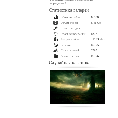
определено!
Статистика галереи
Обоев на сайте:
16306
Объем обоев:
8,46 Gb
Новых сегодня:
0
Обоев в модерации:
1572
Загрузок обоев:
315830476
Сегодня:
15305
Пользователей:
3368
Комментариев:
16106
Случайная картинка