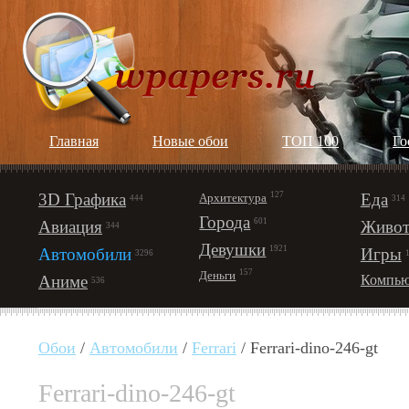
Главная
Новые обои
ТОП 100
Го
3D Графика
127
Еда
Архитектура
444
314
Города
601
Авиация
Живот
344
Девушки
1921
Автомобили
Игры
3296
157
Деньги
Аниме
Компью
536
Обои
/
Автомобили
/
Ferrari
/ Ferrari-dino-246-gt
Ferrari-dino-246-gt