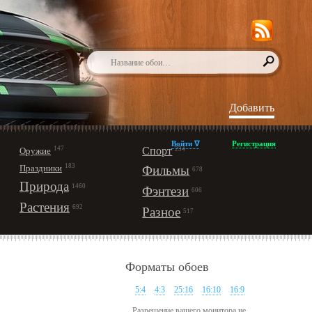
Добавить
Войти ∇
Регистрация
147
Спорт
Оружие
234
183
Праздники
Фильмы
678
Природа
1460
Фэнтези
606
Растения
692
Разное
517
Форматы обоев
5:4
4:3
25:16
16:10
16:9
Разрешение вашего монитора не