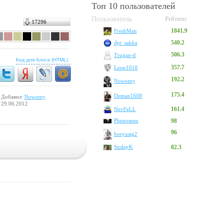
Топ 10 пользователей
Пользователь
Рейтинг
17296
1841.9
FreshMan
540.2
dpt_sakha
506.3
Trugan-d
Код для блога (HTML)
357.7
Leon1010
192.2
Nowotny
175.4
Deman1608
Добавил:
Nowotny
29.06.2012
161.4
NevFeLL
Phenomen
98
96
boryusig2
SuslayK
82.3