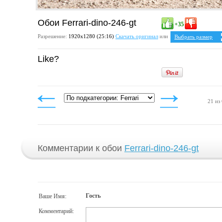
Обои Ferrari-dino-246-gt
+35
Разрешение:
1920х1280 (25:16)
Скачать оригинал
или
Выбрать размер
Ваше разрешение:
Н
Like?
5:4
1280x1024
1600x1280
1920x1536
4:3
1024x768
1152x864
21 из
1280x960
1400x1050
1600x1200
1920x1440
Комментарии к обои
Ferrari-dino-246-gt
Гость
Ваше Имя:
Комментарий: