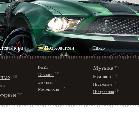
стевая книга
Пользователи
Cвязь
67
Музыка
Корабли
312
Космос
242
ные
185
Мужчины
1488
95
Лёд / Вода
113
Насекомые
1003
132
Мотоциклы
186
Настроения
терные
242