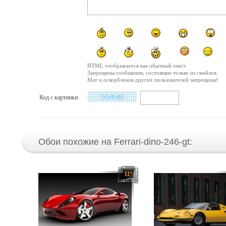
HTML отображается как обычный текст.
Запрещены сообщения, состоящие только из смайлов.
Мат и оскорбления других пользователей запрещены!
Код с картинки:
Обои похожие на Ferrari-dino-246-gt: