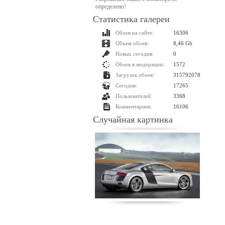
определено!
Статистика галереи
Обоев на сайте:
16306
Объем обоев:
8,46 Gb
Новых сегодня:
0
Обоев в модерации:
1572
Загрузок обоев:
315792078
Сегодня:
17265
Пользователей:
3368
Комментариев:
16106
Случайная картинка