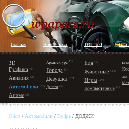
Главная
Новые обои
ТОП 100
Гост
3D
127
Еда
Архитектура
Кора
314
Графика
Ко
Города
444
601
Животные
1488
Авиация
Лёд /
Девушки
344
1921
Игры
1003
Мот
Автомобили
157
Деньги
3296
Компьютерные
242
Аниме
536
Обои
/
Автомобили
/
Dodge
/ ДОДЖИ