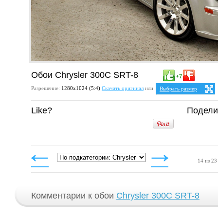
Обои Chrysler 300C SRT-8
+7
Разрешение:
1280х1024 (5:4)
Скачать оригинал
или
Выбрать размер
Ваше разрешение:
Не оп
Like?
Подели
5:4
25:
1280x1024
4:3
1024x768
1152x864
1280x960
14 из 23
Комментарии к обои
Chrysler 300C SRT-8