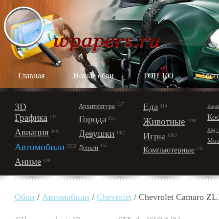
Главная
Новые обои
ТОП 100
Гост
3D
127
Еда
Архитектура
Кора
314
Графика
Ко
Города
444
601
Животные
1488
Авиация
Лёд /
Девушки
344
1921
Игры
1003
Мот
Автомобили
157
Деньги
3296
Компьютерные
242
Аниме
536
Обои
/
Автомобили
/
Chevrolet
/ Chevrolet Camaro ZL