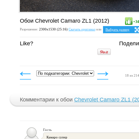
Обои Chevrolet Camaro ZL1 (2012)
+34
Разрешение:
2300х1530 (25:16)
Скачать оригинал
или
Выбрать размер
Ваше разрешение:
Не 
Like?
Подели
5:4
2
1280x1024
1600x1280
1920x1536
2048x1638
4:3
1024x768
1152x864
1280x960
18 из 21
1400x1050
1600x1200
1920x1440
2048x1536
Комментарии к обои
Chevrolet Camaro ZL1 (2
Гость
Камаро супер