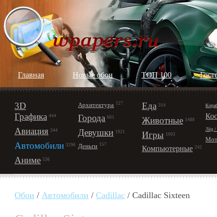
Главная
Новые обои
ТОП 100
Гост
3D
127
Еда
Архитектура
Кора
314
Графика
Ко
Города
444
601
Животные
1488
Авиация
Лёд /
Девушки
344
1921
Игры
1003
Мот
Автомобили
157
Деньги
3296
Компьютерные
242
Аниме
536
Обои
/
Автомобили
/
Cadillac
/ Cadillac Sixteen