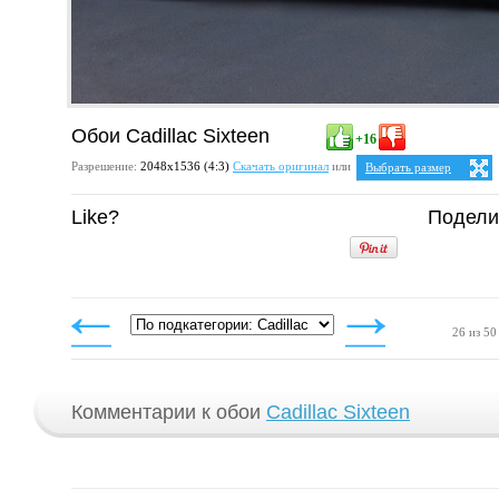
Обои Cadillac Sixteen
+16
Разрешение:
2048х1536 (4:3)
Скачать оригинал
или
Выбрать размер
Ваше разрешение:
Не оп
Like?
Подели
4:3
1024x768
1152x864
1280x960
1400x1050
1600x1200
1920x1440
2048x1536
26 из 50
Комментарии к обои
Cadillac Sixteen