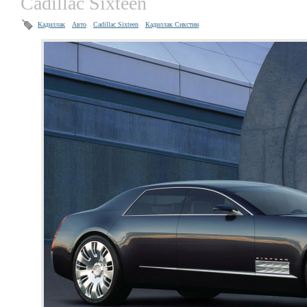
Cadillac Sixteen
Кадиллак
Авто
Cadillac Sixteen
Кадиллак Сикстин