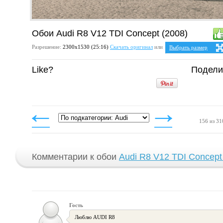
Обои Audi R8 V12 TDI Concept (2008)
Разрешение:
2300х1530 (25:16)
Скачать оригинал
или
Выбрать размер
Ваше разрешение:
Не 
Like?
Подели
5:4
2
1280x1024
1600x1280
1920x1536
2048x1638
4:3
1024x768
1152x864
1280x960
156 из 31
1400x1050
1600x1200
1920x1440
2048x1536
Комментарии к обои
Audi R8 V12 TDI Concept
Гость
Люблю AUDI R8