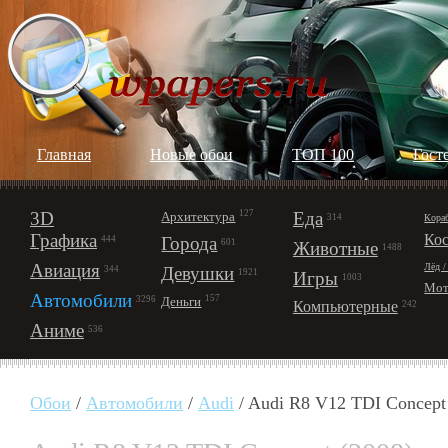
Главная
Новые обои
ТОП 100
Гост
3D
127
Еда
Архитектура
Кора
314
Графика
Ко
Города
444
601
Животные
1488
Авиация
Лёд /
Девушки
344
1921
Игры
1003
Мот
Автомобили
157
Деньги
3296
Компьютерные
242
Аниме
536
Обои
/
Автомобили
/
Audi
/ Audi R8 V12 TDI Concept