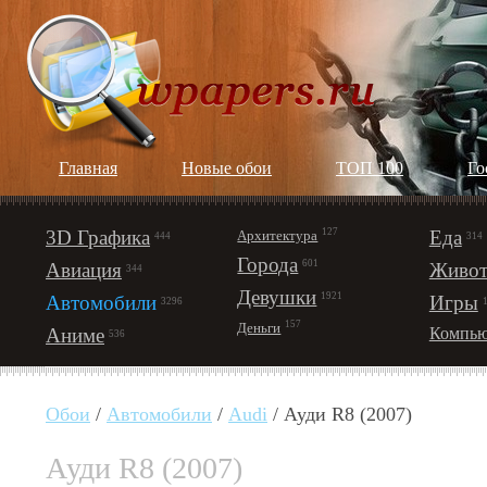
Главная
Новые обои
ТОП 100
Го
3D Графика
127
Еда
Архитектура
444
314
Города
601
Авиация
Живот
344
Девушки
1921
Автомобили
Игры
3296
157
Деньги
Аниме
Компью
536
Обои
/
Автомобили
/
Audi
/ Ауди R8 (2007)
Ауди R8 (2007)