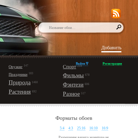
Добавить
Войти ∇
Регистрация
147
Спорт
Оружие
234
183
Праздники
Фильмы
678
Природа
1460
Фэнтези
606
Растения
692
Разное
517
Форматы обоев
5:4
4:3
25:16
16:10
16:9
Разрешение вашего монитора не