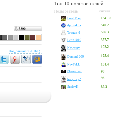
Топ 10 пользователей
Пользователь
Рейтинг
1841.9
FreshMan
540.2
dpt_sakha
5890
506.3
Trugan-d
357.7
Leon1010
192.2
Nowotny
Код для блога (HTML)
175.4
Deman1608
161.4
NevFeLL
Phenomen
98
96
boryusig2
SuslayK
82.3