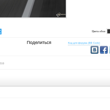
Цвета обои
определено
Поделиться
Код для форума (BB Code)
 310