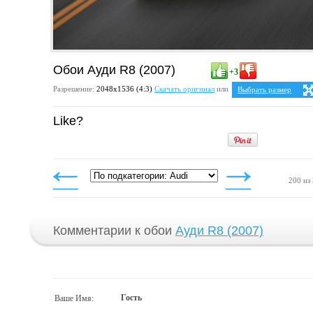
Обои Ауди R8 (2007)
+3
Разрешение:
2048х1536 (4:3)
Скачать оригинал
или
Выбрать размер
Ваше разрешение:
Не 
Like?
4:3
1024x768
1152x864
1280x960
1400x1050
1600x1200
1920x1440
2048x1536
200 из
Комментарии к обои
Ауди R8 (2007)
Гость
Ваше Имя: