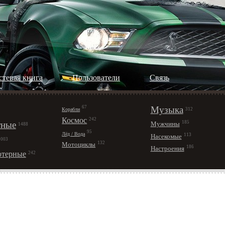
стевая книга
Пользователи
Cвязь
67
Музыка
Корабли
312
Космос
242
ные
185
Мужчины
1488
95
Лёд / Вода
113
Насекомые
1003
132
Мотоциклы
186
Настроения
терные
242