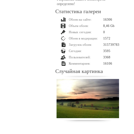
определено!
Статистика галереи
Обоев на сайте:
16306
Объем обоев:
8,46 Gb
Новых сегодня:
0
Обоев в модерации:
1572
Загрузок обоев:
315739783
Сегодня:
3595
Пользователей:
3368
Комментариев:
16106
Случайная картинка