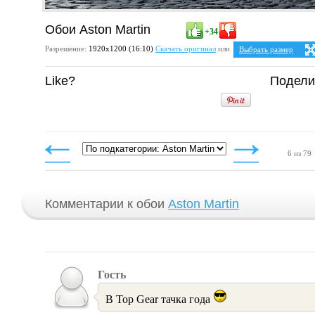
Обои Aston Martin
+34
Разрешение:
1920х1200 (16:10)
Скачать оригинал
или
Выбрать размер
Ваше разрешение:
Не 
Like?
Подели
5:4
2
1280x1024
1600x1280
1920x1536
4:3
1024x768
1152x864
1280x960
1400x1050
6 из 79
1600x1200
1920x1440
Комментарии к обои
Aston Martin
Гость
В Top Gear тачка года