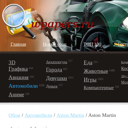
Главная
Новые обои
ТОП 100
Гост
3D
127
Еда
Архитектура
Кора
314
Графика
Ко
Города
444
601
Животные
1488
Авиация
Лёд /
Девушки
344
1921
Игры
1003
Мот
Автомобили
157
Деньги
3296
Компьютерные
242
Аниме
536
Обои
/
Автомобили
/
Aston Martin
/ Aston Martin