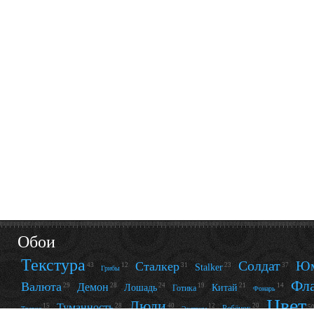
Обои
Текстура
Солдат
Ю
Сталкер
12
31
23
37
43
Stalker
Грибы
Фл
Валюта
Демон
29
28
24
19
21
14
Лошадь
Китай
Готика
Фонарь
Цвет
Люди
Туманность
15
28
12
20
40
Ребёнок
5
Травка
Экстрим