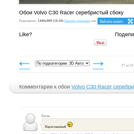
Обои Volvo C30 Racer серебристый сбоку
Разрешение:
1440х900 (16:10)
Скачать оригинал
или
Выбрать размер
Ваше разрешение:
Не о
Like?
Подели
16:10
1280x800
1440x900
27 из 35
Комментарии к обои
Volvo C30 Racer серебр
Гость
Нарисованный