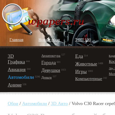
Главная
Новые обои
ТОП 100
Гост
3D
127
Еда
Архитектура
Кора
314
Графика
Ко
Города
444
601
Животные
1488
Авиация
Лёд /
Девушки
344
1921
Игры
1003
Мот
Автомобили
157
Деньги
3296
Компьютерные
242
Аниме
536
Обои
/
Автомобили
/
3D Авто
/ Volvo C30 Racer сер