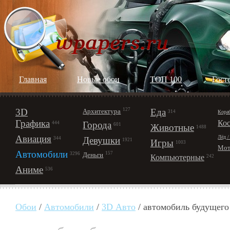
Главная
Новые обои
ТОП 100
Гост
3D
127
Еда
Архитектура
Кора
314
Графика
Ко
Города
444
601
Животные
1488
Авиация
Лёд /
Девушки
344
1921
Игры
1003
Мот
Автомобили
157
Деньги
3296
Компьютерные
242
Аниме
536
Обои
/
Автомобили
/
3D Авто
/ автомобиль будущего