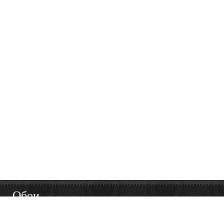
Обои
28
16
18
21
17
12
40
Фон
Поток
Луг
Животное
Messerschmitt
интерьер
Боевик