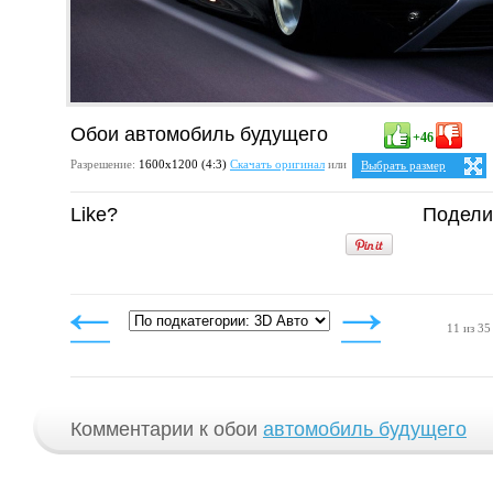
Обои автомобиль будущего
+46
Разрешение:
1600х1200 (4:3)
Скачать оригинал
или
Выбрать размер
Ваше разрешение:
Не оп
Like?
Подели
5:4
25:
1280x1024
1600x1280
4:3
1024x768
1152x864
1280x960
1400x1050
1600x1200
11 из 35
Комментарии к обои
автомобиль будущего