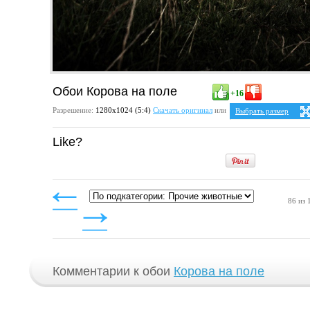
Обои Корова на поле
+16
Разрешение:
1280х1024 (5:4)
Скачать оригинал
или
Выбрать размер
Ваше разрешение:
Не 
Like?
5:4
2
1280x1024
4:3
1024x768
1152x864
1280x960
86 из 
Комментарии к обои
Корова на поле