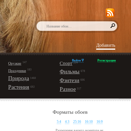
Добавить
Войти ∇
Регистрация
147
Спорт
Оружие
234
183
Праздники
Фильмы
678
Природа
1460
Фэнтези
606
Растения
692
Разное
517
Форматы обоев
5:4
4:3
25:16
16:10
16:9
Разрешение вашего монитора не