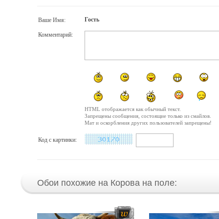
Гость
Ваше Имя:
Комментарий:
HTML отображается как обычный текст.
Запрещены сообщения, состоящие только из смайлов.
Мат и оскорбления других пользователей запрещены!
Код с картинки:
Обои похожие на Корова на поле: