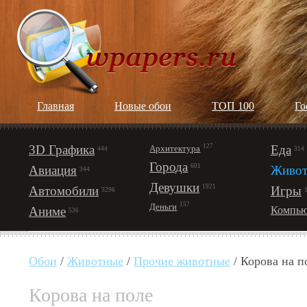
Главная
Новые обои
ТОП 100
Го
3D Графика
127
Еда
Архитектура
444
314
Города
601
Авиация
Живот
344
Девушки
1921
Автомобили
Игры
3296
157
Деньги
Аниме
Компью
536
Обои
/
Животные
/
Прочие животные
/ Корова на п
Корова на поле