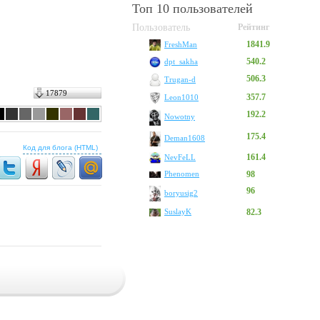
Топ 10 пользователей
Пользователь
Рейтинг
1841.9
FreshMan
540.2
dpt_sakha
506.3
Trugan-d
17879
357.7
Leon1010
192.2
Nowotny
175.4
Deman1608
Код для блога (HTML)
161.4
NevFeLL
Phenomen
98
96
boryusig2
SuslayK
82.3