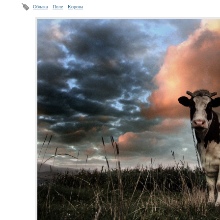
Облака
Поле
Корова