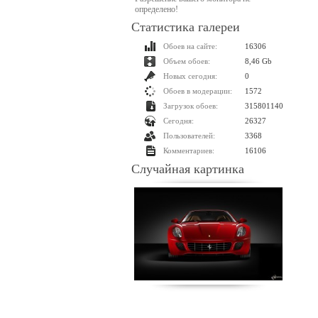
определено!
Статистика галереи
Обоев на сайте:
16306
Объем обоев:
8,46 Gb
Новых сегодня:
0
Обоев в модерации:
1572
Загрузок обоев:
315801140
Сегодня:
26327
Пользователей:
3368
Комментариев:
16106
Случайная картинка