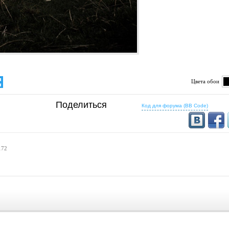
Цвета обои
определено
Поделиться
5:16
16:10
Код для форума (BB Code)
1200x768
1280x800
16:9
1280x720
172