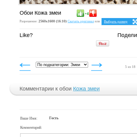
Обои Кожа змеи
+4
Разрешение:
2560х1600 (16:10)
Скачать оригинал
или
Выбрать размер
Ваше разрешение:
Не 
Like?
Подели
5:4
2
1280x1024
1600x1280
1920x1536
2048x1638
2560x2048
4:3
1024x768
1152x864
5 из 18
1280x960
1400x1050
1600x1200
1920x1440
2048x1536
2560x1920
Комментарии к обои
Кожа змеи
Гость
Ваше Имя:
Комментарий: