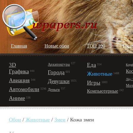
Главная
Новые обои
ТОП 100
Гост
3D
127
Еда
Архитектура
Кора
314
Графика
Ко
Города
444
601
Животные
1488
Авиация
Лёд /
Девушки
344
1921
Игры
1003
Мот
Автомобили
157
Деньги
3296
Компьютерные
242
Аниме
536
Обои
/
Животные
/
Змеи
/ Кожа змеи