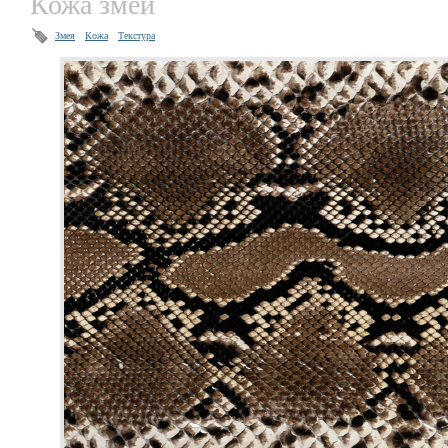
Кожа змеи
Змея
Кожа
Текстура