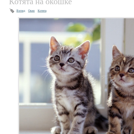
Котята на окошке
Взгляд
Окно
Котята