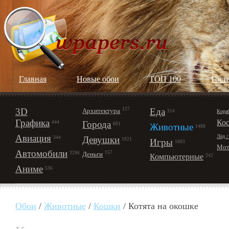
Главная
Новые обои
ТОП 100
Гост
3D
127
Еда
Архитектура
Кора
314
Графика
Ко
Города
444
601
Животные
1488
Авиация
Лёд /
Девушки
344
1921
Игры
1003
Мот
Автомобили
157
Деньги
3296
Компьютерные
242
Аниме
536
Обои
/
Животные
/
Кошки
/ Котята на окошке