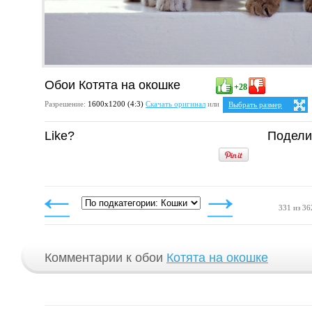
Обои Котята на окошке
+28
Разрешение:
1600х1200 (4:3)
Скачать оригинал
или
Выбрать размер
Ваше разрешение:
Не оп
Like?
Подели
4:3
1024x768
1152x864
1280x960
1400x1050
1600x1200
331 из 36
Комментарии к обои
Котята на окошке