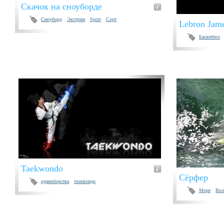
Скачок на сноуборде
Сноуборд
Экстрим
Sport
Сорт
Lebron Jam
Баскетбол
Taekwondo
Сёрфер
единоборства
тхеквондо
Море
Во