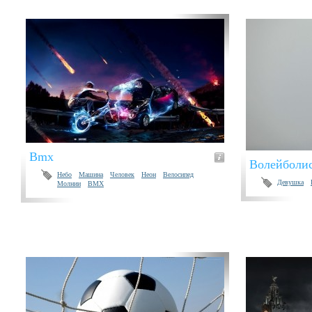
Bmx
Волейболис
Небо
Машина
Человек
Неон
Велосипед
Девушка
Молнии
BMX