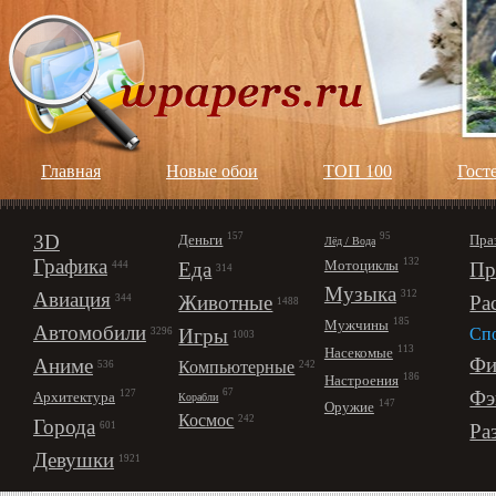
Главная
Новые обои
ТОП 100
Гост
3D
157
95
Деньги
Пра
Лёд / Вода
Графика
132
Мотоциклы
Еда
Пр
444
314
Музыка
312
Авиация
Животные
Ра
344
1488
185
Мужчины
Автомобили
Игры
Сп
3296
1003
113
Насекомые
Фи
Аниме
Компьютерные
242
536
186
Настроения
67
Фэ
127
Архитектура
Корабли
147
Оружие
Космос
242
Города
Ра
601
Девушки
1921