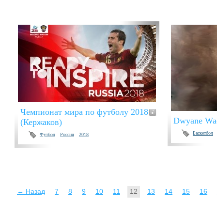
Чемпионат мира по футболу 2018
Dwyane Wa
(Кержаков)
Баскетбол
Футбол
Россия
2018
← Назад
7
8
9
10
11
12
13
14
15
16