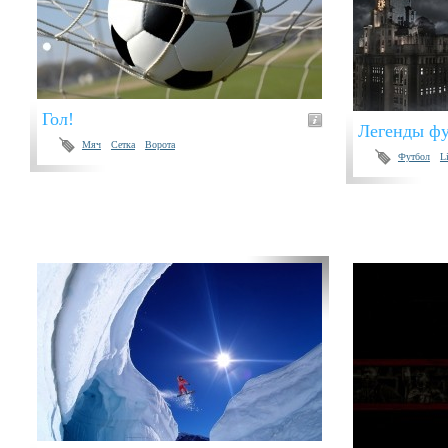
Гол!
Легенды фу
Мяч
Сетка
Ворота
Футбол
L