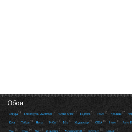
Обои
21
14
20
21
12
17
Сакура
Lamborghini Aventador
Чёрно-белая
Надпись
Танец
Кролики
Ча
12
19
15
21
17
24
16
14
Коса
Tekken
Ноты
K-On!
Mio
Мадагаскар
США
Бутон
Jenya D
28
16
18
21
17
12
40
Фон
Поток
Луг
Животное
Messerschmitt
интерьер
Боевик