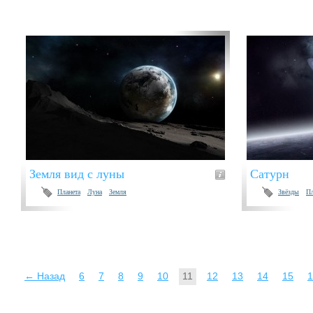
Земля вид с луны
Сатурн
Планета
Луна
Земля
Звёзды
П
← Назад
6
7
8
9
10
11
12
13
14
15
1