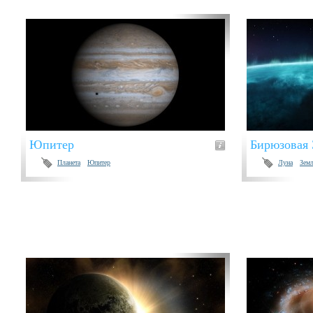
Юпитер
Бирюзовая 
Планета
Юпитер
Луна
Зем