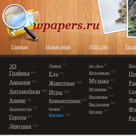
Главная
Новые обои
ТОП 100
Гост
3D
157
95
Деньги
Пра
Лёд / Вода
Графика
132
Мотоциклы
Еда
Пр
444
314
Музыка
312
Авиация
Животные
Ра
344
1488
185
Мужчины
Автомобили
Игры
Сп
3296
1003
113
Насекомые
Фи
Аниме
Компьютерные
242
536
186
Настроения
67
Фэ
127
Архитектура
Корабли
147
Оружие
Космос
242
Города
Ра
601
Девушки
1921