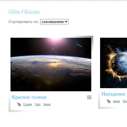
Обои
/
Космос
Сортировать по:
Нападение 
Красное солнце
Земля
Пл
Солнце
Свет
Земля