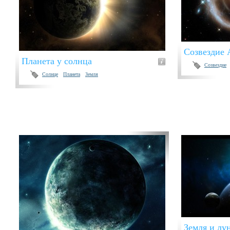
Созвездие
Планета у солнца
Созвездие
Солнце
Планета
Земля
Земля и лу