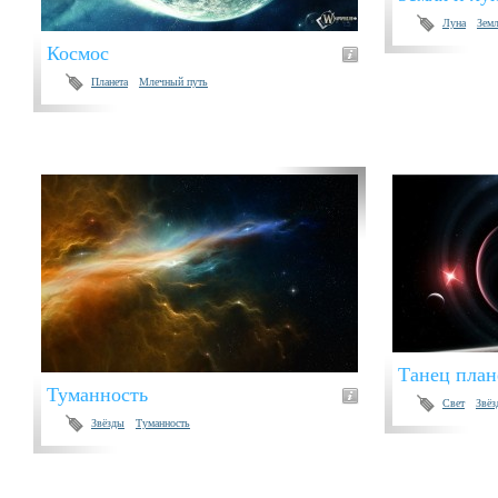
Луна
Зем
Космос
Планета
Млечный путь
Танец план
Туманность
Свет
Звёз
Звёзды
Туманность