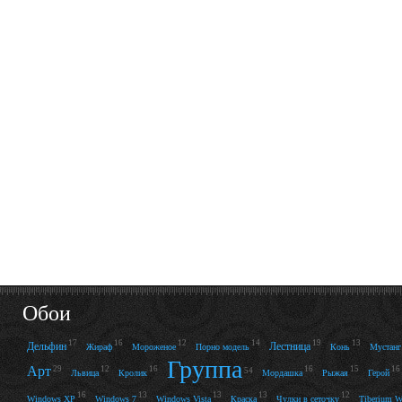
Обои
17
16
12
14
19
13
Дельфин
Лестница
Жираф
Мороженое
Порно модель
Конь
Мустанг
Группа
Арт
29
12
16
16
15
16
54
Львица
Кролик
Мордашка
Рыжая
Герой
16
13
13
13
12
Windows XP
Windows 7
Windows Vista
Краска
Чулки в сеточку
Tiberium W