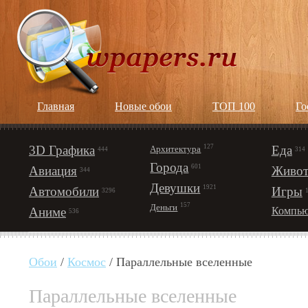
Главная
Новые обои
ТОП 100
Го
3D Графика
127
Еда
Архитектура
444
314
Города
601
Авиация
Живот
344
Девушки
1921
Автомобили
Игры
3296
157
Деньги
Аниме
Компью
536
Обои
/
Космос
/ Параллельные вселенные
Параллельные вселенные