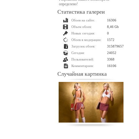
определено!
Статистика галереи
Обоев на сайте:
16306
Объем обоев:
8,46 Gb
Новых сегодня:
0
Обоев в модерации:
1572
Загрузок обоев:
315879657
Сегодня:
24052
Пользователей:
3368
Комментариев:
16106
Случайная картинка