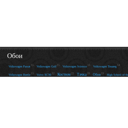
Обои
15
15
13
14
Volkswagen Passat
Volkswagen Golf
Volkswagen Scirocco
Volkswagen Touareg
13
12
22
20
19
Костюм
Тачка
Обои
Volkswagen Beetle
Volvo XC90
High School of th
14
13
15
12
22
19
22
Салат
Будущее
Сова
Камень
Черно-белое
Машины
Lela Star
Железо
Ashley Bulgar
34
14
19
14
Струны
Мотоциклы с девушками
Лодка
Настроение
Боец
MK
12
28
20
12
36
40
Воздух
Нож
Радость
Монеты
Красиво
17
16
24
15
Jana Cova
Велосипед
Сл
47
Банкнота
12
15
21
14
20
Сакура
Чёрно-белая
Денежки
Holden Efijy
Lamborghini Aventador
21
Надпись