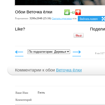
Обои Веточка ёлки
+12
Разрешение:
3200х2048 (25:16)
Скачать оригинал
или
Выбрать размер
Ваше разрешение:
Не 
Like?
Подели
5:4
2
1280x1024
1600x1280
1920x1536
2048x1638
2560x2048
4:3
1024x768
1152x864
6 из 117
1280x960
1400x1050
1600x1200
1920x1440
2048x1536
2560x1920
Комментарии к обои
Веточка ёлки
3200x2400
Гость
Ваше Имя:
Комментарий: