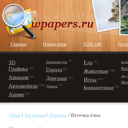
Главная
Новые обои
ТОП 100
Гост
3D
127
Еда
Архитектура
Кора
314
Графика
Ко
Города
444
601
Животные
1488
Авиация
Лёд /
Девушки
344
1921
Игры
1003
Мот
Автомобили
157
Деньги
3296
Компьютерные
242
Аниме
536
Обои
/
Растения
/
Деревья
/ Веточка ёлки