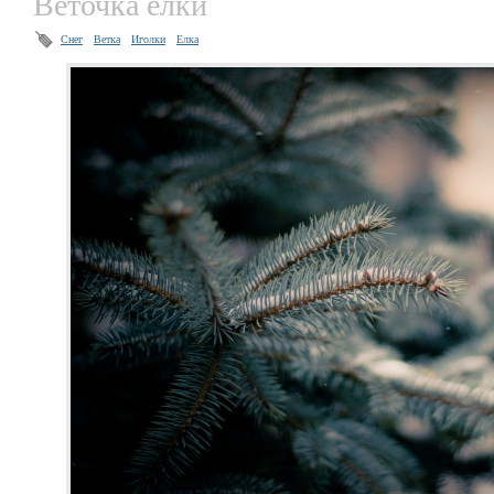
Веточка ёлки
Снег
Ветка
Иголки
Елка