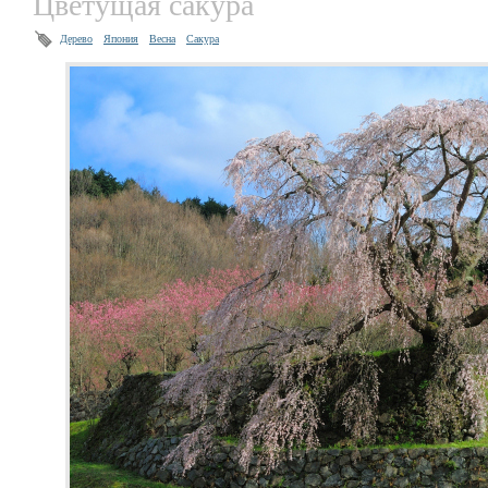
Цветущая сакура
Дерево
Япония
Весна
Сакура