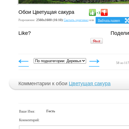
Обои Цветущая сакура
+3
Разрешение:
2560х1600 (16:10)
Скачать оригинал
или
Выбрать размер
Ваше разрешение:
Не 
Like?
Подели
5:4
2
1280x1024
1600x1280
1920x1536
2048x1638
2560x2048
4:3
1024x768
1152x864
58 из 11
1280x960
1400x1050
1600x1200
1920x1440
2048x1536
2560x1920
Комментарии к обои
Цветущая сакура
Гость
Ваше Имя:
Комментарий: