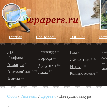
Главная
Новые обои
ТОП 100
Гост
3D
127
Еда
Архитектура
Кора
314
Графика
Ко
Города
444
601
Животные
1488
Авиация
Лёд /
Девушки
344
1921
Игры
1003
Мот
Автомобили
157
Деньги
3296
Компьютерные
242
Аниме
536
Обои
/
Растения
/
Деревья
/ Цветущая сакура