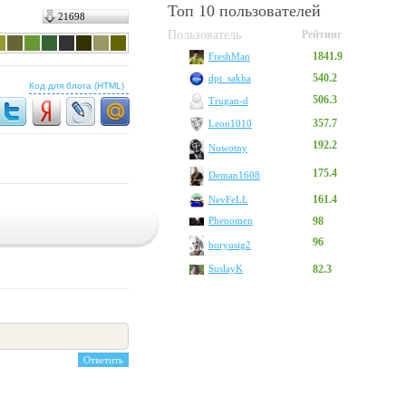
Топ 10 пользователей
21698
Пользователь
Рейтинг
1841.9
FreshMan
540.2
dpt_sakha
Код для блога (HTML)
506.3
Trugan-d
357.7
Leon1010
192.2
Nowotny
175.4
Deman1608
161.4
NevFeLL
Phenomen
98
96
boryusig2
SuslayK
82.3