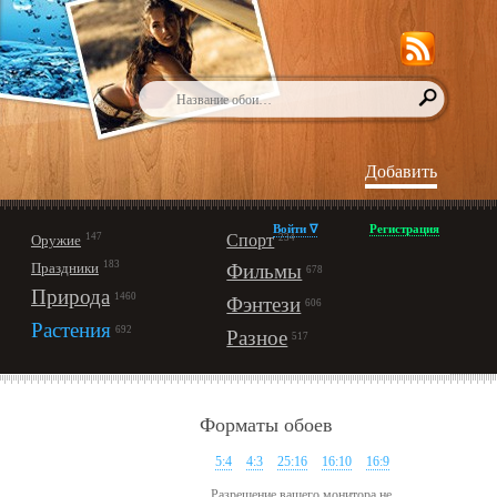
Добавить
Войти ∇
Регистрация
147
Спорт
Оружие
234
183
Праздники
Фильмы
678
Природа
1460
Фэнтези
606
Растения
692
Разное
517
Форматы обоев
5:4
4:3
25:16
16:10
16:9
Разрешение вашего монитора не