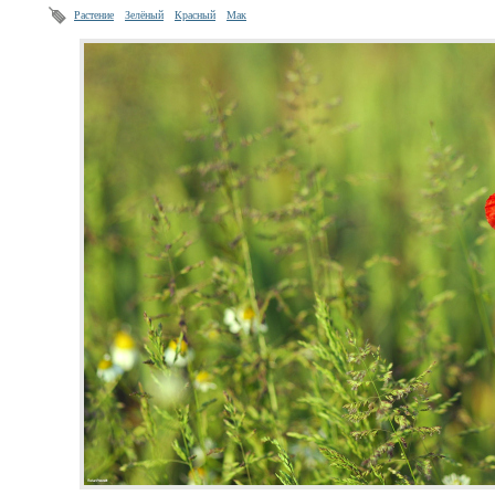
Растение
Зелёный
Красный
Мак