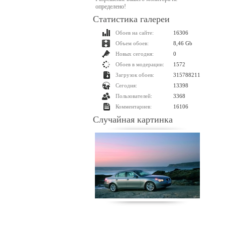
определено!
Статистика галереи
Обоев на сайте:
16306
Объем обоев:
8,46 Gb
Новых сегодня:
0
Обоев в модерации:
1572
Загрузок обоев:
315788211
Сегодня:
13398
Пользователей:
3368
Комментариев:
16106
Случайная картинка