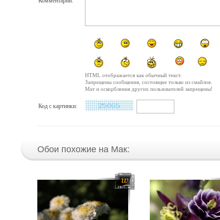
Комментарий:
HTML отображается как обычный текст.
Запрещены сообщения, состоящие только из смайлов.
Мат и оскорбления других пользователей запрещены!
Код с картинки:
Обои похожие на Мак: