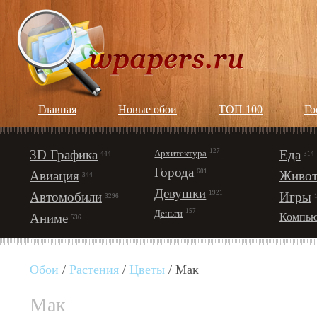
Главная
Новые обои
ТОП 100
Го
3D Графика
127
Еда
Архитектура
444
314
Города
601
Авиация
Живот
344
Девушки
1921
Автомобили
Игры
3296
157
Деньги
Аниме
Компью
536
Обои
/
Растения
/
Цветы
/ Мак
Мак