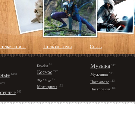
стевая книга
Пользователи
Cвязь
67
Музыка
Корабли
312
Космос
242
ные
185
Мужчины
1488
95
Лёд / Вода
113
Насекомые
1003
132
Мотоциклы
186
Настроения
терные
242