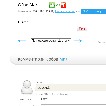
Обои Мак
+13
Разрешение:
2560х1600 (16:10)
Скачать оригинал
или
Выбрать размер
Ваше разрешение:
Н
Like?
5:4
1280x1024
1600x1280
1920x1536
2048x1638
2560x2048
4:3
245 из
1024x768
1152x864
1280x960
1400x1050
1600x1200
1920x1440
Комментарии к обои
Мак
2048x1536
2560x1920
Гость
ЗБ О КЕЙ
19 июн 2012 в 08:24 к обои Мак
Гость
Ваше Имя: