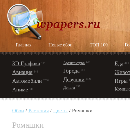
Главная
Новые обои
ТОП 100
Го
3D Графика
127
Еда
Архитектура
444
314
Города
601
Авиация
Живот
344
Девушки
1921
Автомобили
Игры
3296
157
Деньги
Аниме
Компью
536
Обои
/
Растения
/
Цветы
/ Ромашки
Ромашки