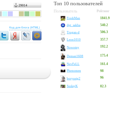
Топ 10 пользователей
29014
Пользователь
Рейтинг
1841.9
FreshMan
540.2
dpt_sakha
Код для блога (HTML)
506.3
Trugan-d
357.7
Leon1010
192.2
Nowotny
175.4
Deman1608
161.4
NevFeLL
Phenomen
98
96
boryusig2
SuslayK
82.3