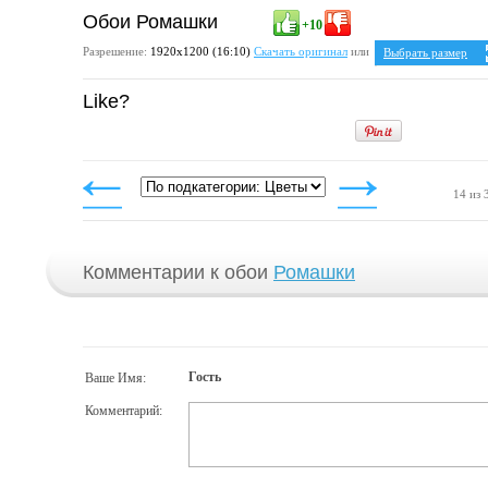
Обои Ромашки
+10
Разрешение:
1920х1200 (16:10)
Скачать оригинал
или
Выбрать размер
Ваше разрешение:
Н
Like?
5:4
1280x1024
1600x1280
1920x1536
4:3
1024x768
1152x864
14 из 
1280x960
1400x1050
1600x1200
1920x1440
Комментарии к обои
Ромашки
Гость
Ваше Имя:
Комментарий: