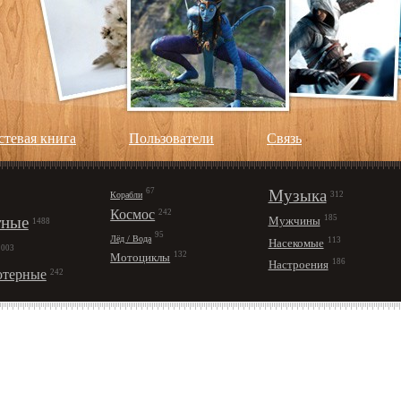
стевая книга
Пользователи
Cвязь
67
Музыка
Корабли
312
Космос
242
ные
185
Мужчины
1488
95
Лёд / Вода
113
Насекомые
1003
132
Мотоциклы
186
Настроения
терные
242