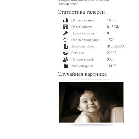
определено!
Статистика галереи
Обоев на сайте:
16306
Объем обоев:
8,46 Gb
Новых сегодня:
0
Обоев в модерации:
1572
Загрузок обоев:
315836173
Сегодня:
21002
Пользователей:
3368
Комментариев:
16106
Случайная картинка