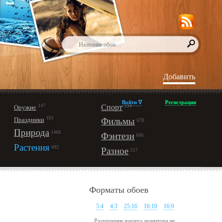
Добавить
Войти ∇
Регистрация
147
Спорт
Оружие
234
183
Праздники
Фильмы
678
Природа
1460
Фэнтези
606
Растения
692
Разное
517
Форматы обоев
5:4
4:3
25:16
16:10
16:9
Разрешение вашего монитора не