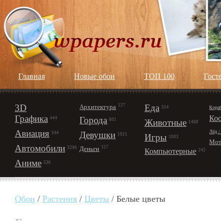
Главная
Новые обои
ТОП 100
Гост
3D
127
Еда
Архитектура
Кора
314
Графика
Ко
Города
444
601
Животные
1488
Авиация
Лёд /
Девушки
344
1921
Игры
1003
Мот
Автомобили
157
Деньги
3296
Компьютерные
242
Аниме
536
Обои
/
Растения
/
Цветы
/ Белые цветы