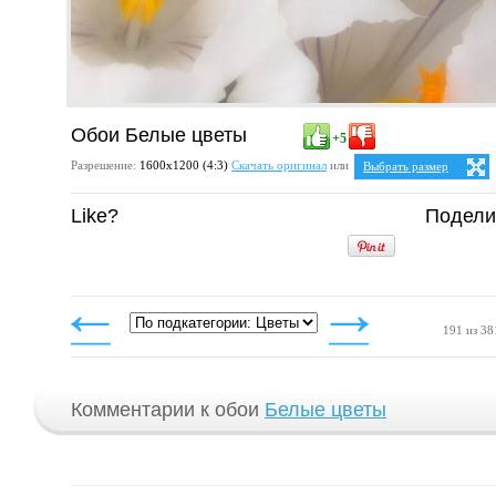
Обои Белые цветы
+5
Разрешение:
1600х1200 (4:3)
Скачать оригинал
или
Выбрать размер
Ваше разрешение:
Не оп
Like?
Подели
5:4
25:
1280x1024
1600x1280
4:3
1024x768
1152x864
1280x960
1400x1050
1600x1200
191 из 38
Комментарии к обои
Белые цветы