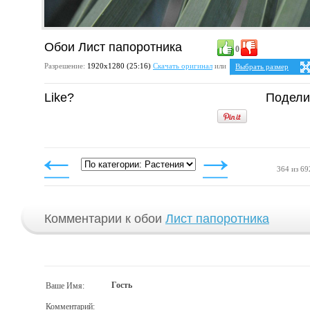
Обои Лист папоротника
0
Разрешение:
1920х1280 (25:16)
Скачать оригинал
или
Выбрать размер
Ваше разрешение:
Не 
Like?
Подели
5:4
2
1280x1024
1600x1280
1920x1536
4:3
1024x768
1152x864
1280x960
1400x1050
364 из 69
1600x1200
1920x1440
Комментарии к обои
Лист папоротника
Гость
Ваше Имя:
Комментарий: