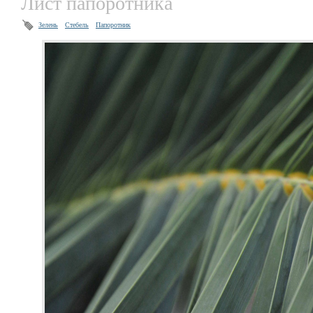
Лист папоротника
Зелень
Стебель
Папоротник