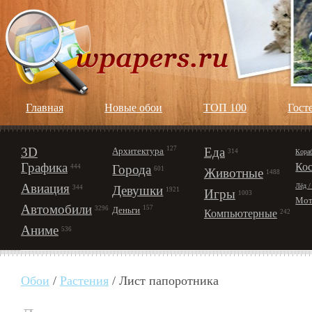
Главная
Новые обои
ТОП 100
Гост
3D
127
Еда
Архитектура
Кора
314
Графика
Ко
Города
444
601
Животные
1488
Авиация
Лёд /
Девушки
344
1921
Игры
1003
Мот
Автомобили
157
Деньги
3296
Компьютерные
242
Аниме
536
Обои
/
Растения
/ Лист папоротника