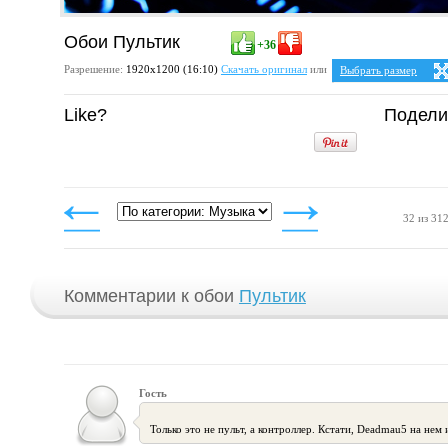
Обои Пультик
+36
Разрешение:
1920х1200 (16:10)
Скачать оригинал
или
Выбрать размер
Ваше разрешение:
Не 
Like?
Подели
5:4
2
1280x1024
1600x1280
1920x1536
4:3
1024x768
1152x864
1280x960
1400x1050
32 из 31
1600x1200
1920x1440
Комментарии к обои
Пультик
Гость
Только это не пульт, а контроллер. Кстати, Deadmau5 на нем 