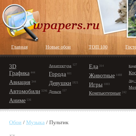
Главная
Новые обои
ТОП 100
Гост
3D
127
Еда
Архитектура
Кора
314
Графика
Ко
Города
444
601
Животные
1488
Авиация
Лёд /
Девушки
344
1921
Игры
1003
Мот
Автомобили
157
Деньги
3296
Компьютерные
242
Аниме
536
Обои
/
Музыка
/ Пультик