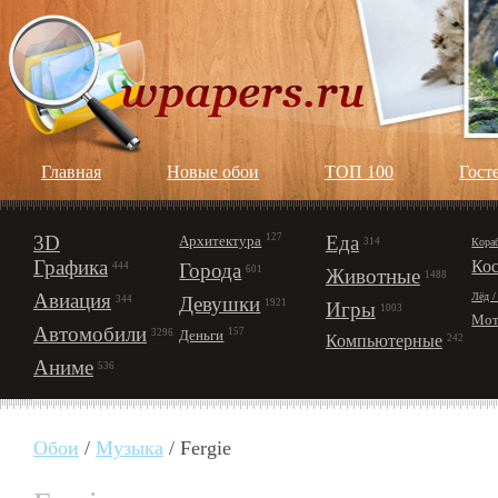
Главная
Новые обои
ТОП 100
Гост
3D
127
Еда
Архитектура
Кора
314
Графика
Ко
Города
444
601
Животные
1488
Авиация
Лёд /
Девушки
344
1921
Игры
1003
Мот
Автомобили
157
Деньги
3296
Компьютерные
242
Аниме
536
Обои
/
Музыка
/ Fergie