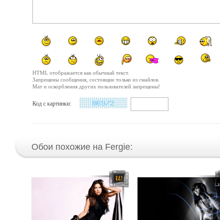
HTML отображается как обычный текст.
Запрещены сообщения, состоящие только из смайлов.
Мат и оскорбления других пользователей запрещены!
Код с картинки:
Обои похожие на Fergie: