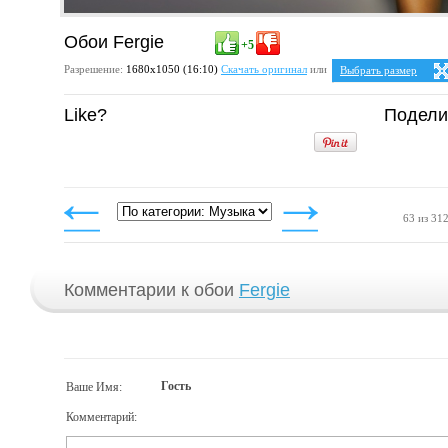
Обои Fergie
+5
Разрешение:
1680х1050 (16:10)
Скачать оригинал
или
Выбрать размер
Ваше разрешение:
Не 
Like?
Подели
5:4
2
1280x1024
1600x1280
4:3
1024x768
1152x864
1280x960
1400x1050
1600x1200
63 из 31
Комментарии к обои
Fergie
Гость
Ваше Имя:
Комментарий: