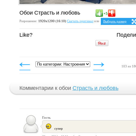
Обои Страсть и любовь
+5
Разрешение:
1920х1200 (16:10)
Скачать оригинал
или
Выбрать размер
Ваше разрешение:
Не 
Like?
Подели
5:4
2
1280x1024
1600x1280
1920x1536
4:3
1024x768
1152x864
1280x960
1400x1050
103 из 18
1600x1200
1920x1440
Комментарии к обои
Страсть и любовь
Гость
супер