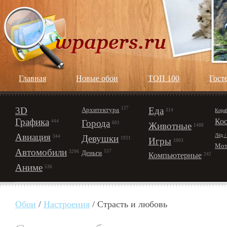
Главная
Новые обои
ТОП 100
Гост
3D
127
Еда
Архитектура
Кора
314
Графика
Ко
Города
444
601
Животные
1488
Авиация
Лёд /
Девушки
344
1921
Игры
1003
Мот
Автомобили
157
Деньги
3296
Компьютерные
242
Аниме
536
Обои
/
Настроения
/ Страсть и любовь