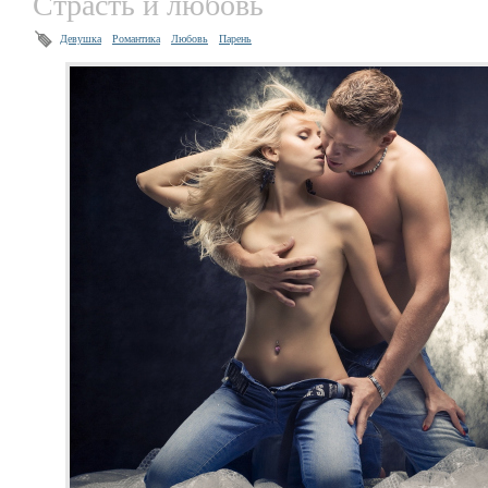
Страсть и любовь
Девушка
Романтика
Любовь
Парень