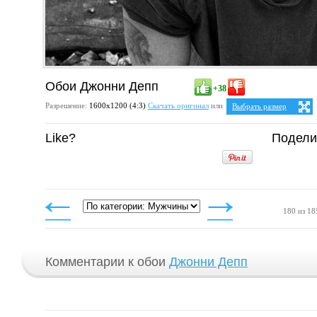
Обои Джонни Депп
+38
Разрешение:
1600х1200 (4:3)
Скачать оригинал
или
Выбрать размер
Ваше разрешение:
Не оп
Like?
Подели
5:4
25:
1280x1024
1600x1280
4:3
1024x768
1152x864
1280x960
1400x1050
1600x1200
180 из 18
Комментарии к обои
Джонни Депп