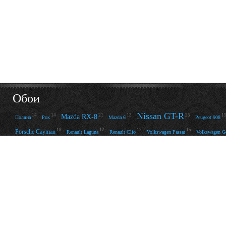
Обои
Nissan GT-R
14
14
21
13
25
1
Mazda RX-8
Поляна
Рок
Mazda 6
Peugeot 908
18
12
12
15
Porsche Cayman
Renault Laguna
Renault Clio
Volkswagen Passat
Volkswagen G
Кост
13
14
13
12
Volkswagen Scirocco
Volkswagen Touareg
Volkswagen Beetle
Volvo XC90
20
19
15
14
13
15
Тачка
Обои
High School of the Dead
Камень
Черно-белое
Машины
Железо
Салат
Будущее
22
19
22
14
34
Сова
Мотоциклы с девушками
Боец
MK
Ashley Bulgari
19
14
27
12
28
36
Струны
Лодка
Нож
Настроение
20
12
17
16
Воздух
Jana Cova
Велосипед
40
Радость
Красиво
24