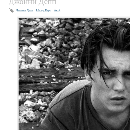
Джонни Депп
Джонни Депп
Johnny Depp
Актёр