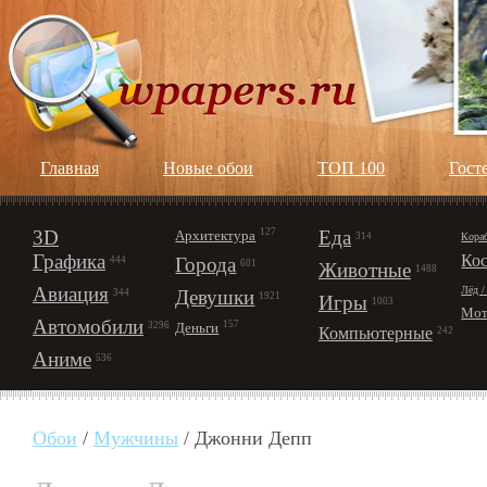
Главная
Новые обои
ТОП 100
Гост
3D
127
Еда
Архитектура
Кора
314
Графика
Ко
Города
444
601
Животные
1488
Авиация
Лёд /
Девушки
344
1921
Игры
1003
Мот
Автомобили
157
Деньги
3296
Компьютерные
242
Аниме
536
Обои
/
Мужчины
/ Джонни Депп