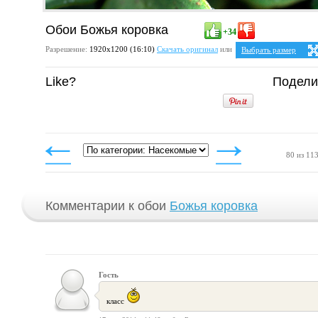
Обои Божья коровка
+34
Разрешение:
1920х1200 (16:10)
Скачать оригинал
или
Выбрать размер
Ваше разрешение:
Не 
Like?
Подели
5:4
2
1280x1024
1600x1280
1920x1536
4:3
1024x768
1152x864
1280x960
1400x1050
80 из 11
1600x1200
1920x1440
Комментарии к обои
Божья коровка
Гость
класс