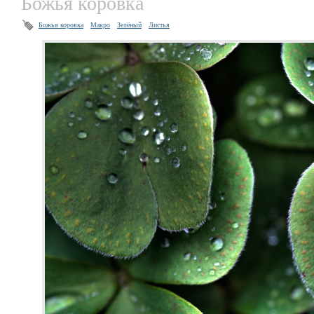
Божья коровка
Божья коровка
Макро
Зелёный
Листья