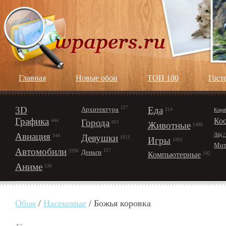
Главная
Новые обои
ТОП 100
Гост
3D
127
Еда
Архитектура
Кора
314
Графика
Ко
Города
444
601
Животные
1488
Авиация
Лёд /
Девушки
344
1921
Игры
1003
Мот
Автомобили
157
Деньги
3296
Компьютерные
242
Аниме
536
Обои
/
Насекомые
/ Божья коровка