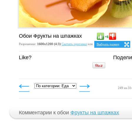
Обои Фрукты на шпажках
+6
Разрешение:
1600х1200 (4:3)
Скачать оригинал
или
Выбрать размер
Ваше разрешение:
Не оп
Like?
Подели
5:4
25:
1280x1024
1600x1280
4:3
1024x768
1152x864
1280x960
1400x1050
1600x1200
249 из 31
Комментарии к обои
Фрукты на шпажках