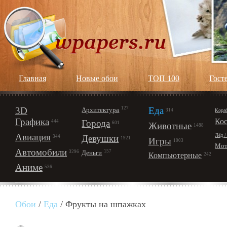
Главная
Новые обои
ТОП 100
Гост
3D
127
Еда
Архитектура
Кора
314
Графика
Ко
Города
444
601
Животные
1488
Авиация
Лёд /
Девушки
344
1921
Игры
1003
Мот
Автомобили
157
Деньги
3296
Компьютерные
242
Аниме
536
Обои
/
Еда
/ Фрукты на шпажках