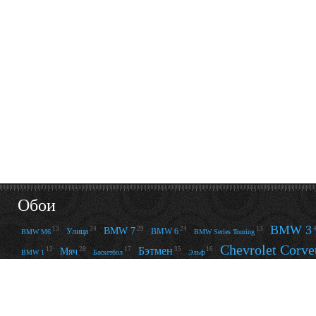
Обои
BMW 3
13
24
29
24
13
BMW 7
Улица
BMW 6
BMW M6
BMW Series Touring
Chevrolet Corve
Бэтмен
12
28
17
35
16
Мяч
BMW 1
Баскетбол
Эльф
Chevrolet Camaro
19
23
Dodge Challe
Голая
Азиатка
68
Ford Mustang
22
19
12
16
54
Смерть
Нью-Йорк
Задница
Avril Lavigne
Чёрный фон
13
16
20
14
13
Ноги
Пена
Irina Sheik
Adriana Lima
Susan Wayland