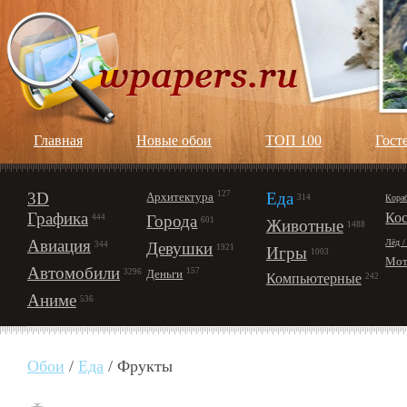
Главная
Новые обои
ТОП 100
Гост
3D
127
Еда
Архитектура
Кора
314
Графика
Ко
Города
444
601
Животные
1488
Авиация
Лёд /
Девушки
344
1921
Игры
1003
Мот
Автомобили
157
Деньги
3296
Компьютерные
242
Аниме
536
Обои
/
Еда
/ Фрукты