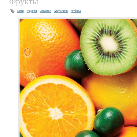
Фрукты
Киви
Фрукты
Лимоны
Апельсины
Фейхоа