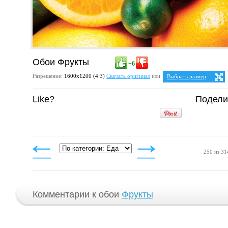
Обои Фрукты
+6
Разрешение:
1600х1200 (4:3)
Скачать оригинал
или
Выбрать размер
Ваше разрешение:
Не оп
Like?
Подели
5:4
25:
1280x1024
1600x1280
4:3
1024x768
1152x864
1280x960
1400x1050
1600x1200
250 из 31
Комментарии к обои
Фрукты