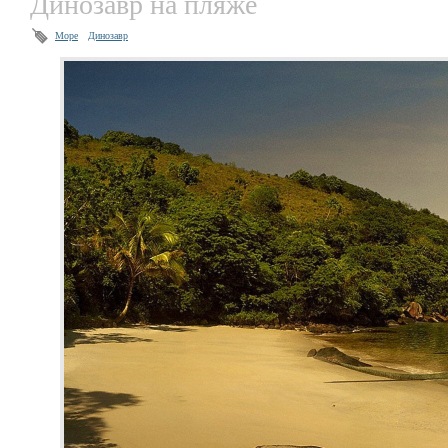
Динозавр на пляже
Море
Динозавр