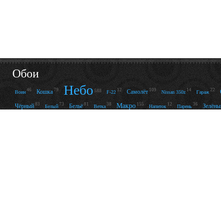
Обои
Небо
46
79
12
109
14
22
Кошка
Самолёт
588
Воин
F-22
Nissan 350z
Гараж
83
73
81
38
155
12
36
Макро
Чёрный
Бельё
Зелёны
Белый
Ветка
Напиток
Парень
85
20
85
39
13
28
62
13
Минимализм
Попа
Чулки
Вектор
Юбка
Каньон
Розы
Дом
38
14
73
12
16
97
33
33
Актёр
Очки
Кубики
Футбол
Playboy
Lost
Россия
Шарики
Фу
28
20
47
23
20
16
Серый
Паутина
Пистолет
Автомат
Катана
Италия
© 2009 — 2026 “WPAPERS.RU” -
Обои на рабочий стол
компьютера