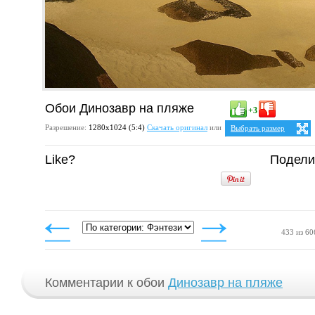
Обои Динозавр на пляже
+3
Разрешение:
1280х1024 (5:4)
Скачать оригинал
или
Выбрать размер
Ваше разрешение:
Не оп
Like?
Подели
5:4
25:
1280x1024
4:3
1024x768
1152x864
1280x960
433 из 60
Комментарии к обои
Динозавр на пляже