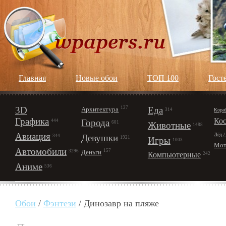
Главная
Новые обои
ТОП 100
Гост
3D
127
Еда
Архитектура
Кора
314
Графика
Ко
Города
444
601
Животные
1488
Авиация
Лёд /
Девушки
344
1921
Игры
1003
Мот
Автомобили
157
Деньги
3296
Компьютерные
242
Аниме
536
Обои
/
Фэнтези
/ Динозавр на пляже