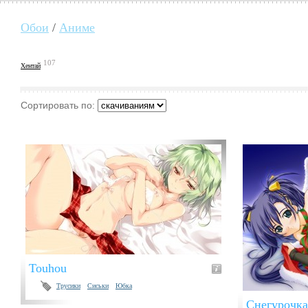
Обои
/
Аниме
107
Хентай
Сортировать по:
Touhou
Трусики
Сиськи
Юбка
Снегурочка