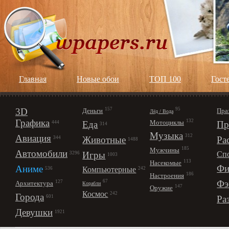
Главная
Новые обои
ТОП 100
Гост
3D
157
95
Деньги
Пра
Лёд / Вода
Графика
132
Мотоциклы
Еда
Пр
444
314
Музыка
312
Авиация
Животные
Ра
344
1488
185
Мужчины
Автомобили
Игры
Сп
3296
1003
113
Насекомые
Фи
Аниме
Компьютерные
242
536
186
Настроения
67
Фэ
127
Архитектура
Корабли
147
Оружие
Космос
242
Города
Ра
601
Девушки
1921