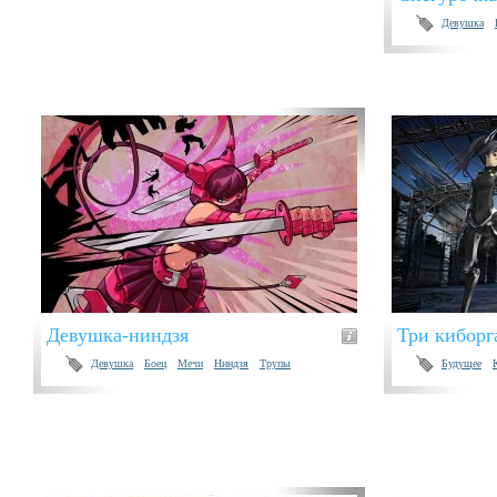
Девушка
Девушка-ниндзя
Три киборг
Девушка
Боец
Мечи
Ниндзя
Трупы
Будущее