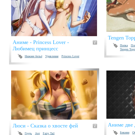
Tengen Top
Аниме - Princess Lover -
Попка
Пл
Любимец принцесс
Tengen Topp
Нижнее бельё
Удивление
Princess Lover
Аниме две 
Люси - Сказка о хвосте фей
Бикини
О
Грудь
Арт
Fairy Tail