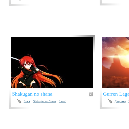
Shakugan no shana
Gurren Lag
Black
Shakugan no Shana
Sword
Девушка