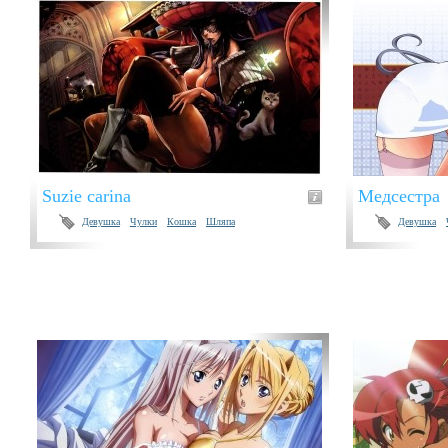
Suzie carina
Медсестра
Девушка
Чулки
Кошка
Шляпа
Девушка